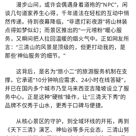
漫步山间，或许会偶遇身着道袍的“NPC”，闲
谈几句道家养生心得，千年道法在轻松的互动中悄
然传递。待到夜幕降临，“非遗灯彩夜游”将山林装
点得如梦似幻；而景区推出的“一元嗦粉”暖心服
务，又瞬间把人拉回温暖的烟火气中。正如网友所
言：“三清山的风景是顶级的，但更打动我的，是
那些‘神仙服务’的细节。”
这背后，是名为“旅小二”的旅游服务机制在支
撑。它承诺“10分钟响应需求、24小时在线答疑”，
并已在国内多个城市乃至马来西亚吉隆坡设立了服
务中心。正是这种“硬核”操作，让“三清天下秀”的
品牌不仅秀于山水，更秀于口碑与便捷。
从核心景区的守护，到全域环线的开拓，再到
《天下三清》演艺、神仙谷等多元业态，三清山努