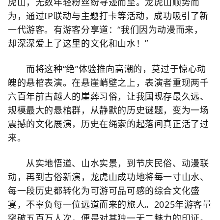
虎山，无数年轻粉丝纷寻迹而至。龙虎山顺势而
为，通过IP联动与主题打卡等活动，成功吸引了新
一代游客。有游客分享道：“我们因为动漫而来，
却深深爱上了这里的文化和山水！”
而将这种“绝”体验推向高潮的，莫过于惊心动
魄的悬棺表演。在悬崖峭壁之上，表演者重现两千
六百年前古越人的崖葬习俗，让我国现存最久远、
规模最大的悬棺群，从静默的历史谜题，变为一场
震撼的文化展演，历史在绳索的起落间真正活了过
来。
从实地悟道、山水实景，到节庆民俗、动漫联
动，再到古俗新演，龙虎山成功地将每一寸山水、
每一段历史都转化为可游可品可感的综合文化盛
宴，不辜负每一位远道而来的旅人。2025年游客量
突破五百万人次，便是对其独一无二魅力的印证。