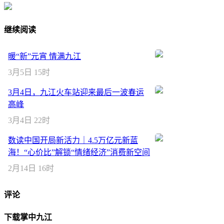
继续阅读
暖“新”元宵 情满九江
3月5日 15时
3月4日，九江火车站迎来最后一波春运
高峰
3月4日 22时
数读中国开局新活力｜4.5万亿元新蓝
海！“心价比”解锁“情绪经济”消费新空间
2月14日 16时
评论
下载掌中九江