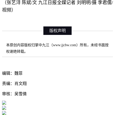
（张艺浔 陈斌/文 九江日报全媒记者 刘明明/摄 李君儒/
视频）
版权声明
本原创内容版权归掌中九江（www.jjcbw.com）所有，未经书面授
权谢绝转载。
编辑：魏菲
责编：肖文翔
审核：吴雪倩