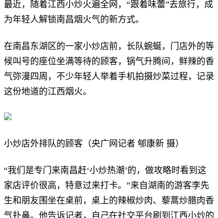
最近，随着江西小炒火遍全网，“跟着味蕾”去旅行，成
为年轻人解锁南昌烟火气的新方式。
在南昌东湖区的一家小炒店前，长队蜿蜒，门店外的等
候叫号的座位坐满等待的顾客，锅气升腾间，鲜辣的香
气弥漫四周，不少年轻人举着手机拍摄炒菜过程，记录
这份地道的江西烟火。
小炒店外排队的顾客（央广网记者 郇康新 摄）
“我们是专门来南昌赶‘小炒热潮’的，做攻略时看到这
家店评价很高，特意过来打卡。”来自湖南的游客李先
生和朋友围坐在桌前，桌上的辣椒炒肉、藜蒿炒腊肉香
气扑鼻。他告诉记者，自己在社交平台刷到江西小炒的