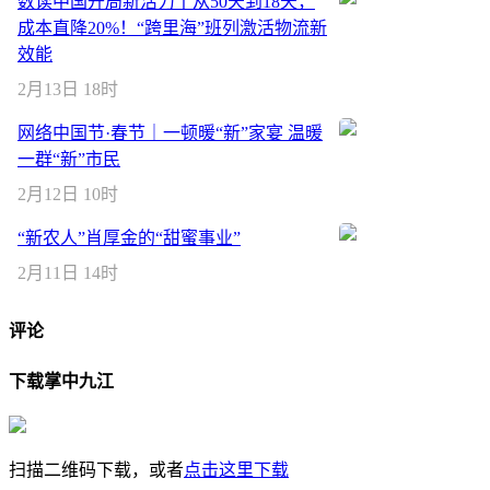
数读中国开局新活力丨从50天到18天，
成本直降20%！“跨里海”班列激活物流新
效能
2月13日 18时
网络中国节·春节｜一顿暖“新”家宴 温暖
一群“新”市民
2月12日 10时
“新农人”肖厚金的“甜蜜事业”
2月11日 14时
评论
下载掌中九江
扫描二维码下载，或者
点击这里下载