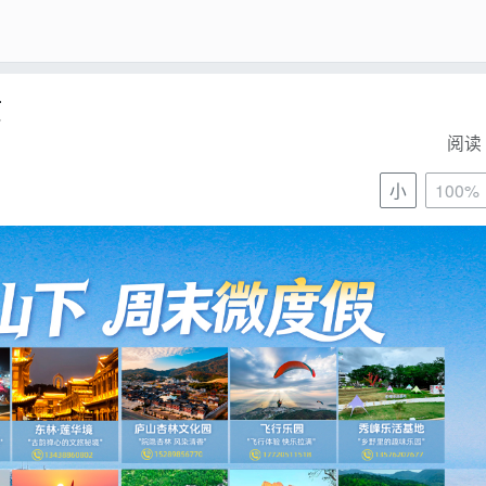
忙
阅读 
小
100%