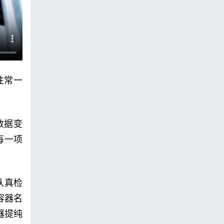
往常一
数据变
每一项
认真检
容器名
器提纯