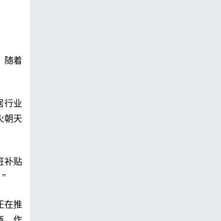
。随着
居行业
火朝天
班补贴
”
正在推
商，作