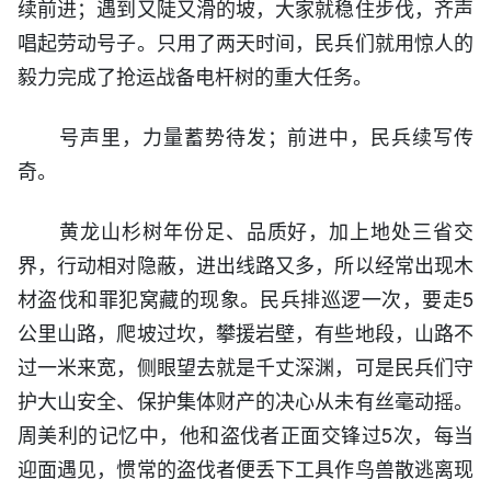
续前进；遇到又陡又滑的坡，大家就稳住步伐，齐声
唱起劳动号子。只用了两天时间，民兵们就用惊人的
毅力完成了抢运战备电杆树的重大任务。
号声里，力量蓄势待发；前进中，民兵续写传
奇。
黄龙山杉树年份足、品质好，加上地处三省交
界，行动相对隐蔽，进出线路又多，所以经常出现木
材盗伐和罪犯窝藏的现象。民兵排巡逻一次，要走5
公里山路，爬坡过坎，攀援岩壁，有些地段，山路不
过一米来宽，侧眼望去就是千丈深渊，可是民兵们守
护大山安全、保护集体财产的决心从未有丝毫动摇。
周美利的记忆中，他和盗伐者正面交锋过5次，每当
迎面遇见，惯常的盗伐者便丢下工具作鸟兽散逃离现