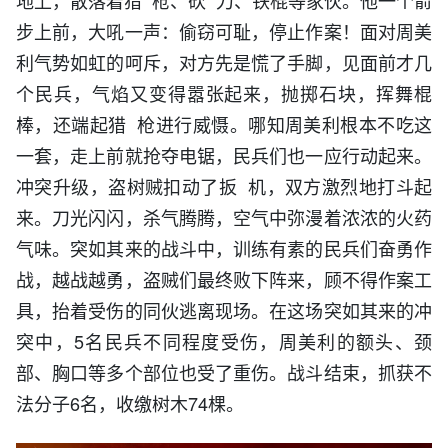
地上，散落着猎 枪、砍 刀、铁棍等家伙。他一个箭
步上前，大吼一声：偷窃可耻，停止作案！面对周美
利气势如虹的呵斥，对方先是慌了手脚，见面前才几
个民兵，气焰又变得嚣张起来，抛掷石块，挥舞棍
棒，还端起猎 枪进行威慑。哪知周美利根本不吃这
一套，走上前就抢夺电锯，民兵们也一应行动起来。
冲突升级，盗树贼扣动了扳 机，双方激烈地打斗起
来。刀光闪闪，杀气腾腾，空气中弥漫着浓浓的火药
气味。突如其来的战斗中，训练有素的民兵们奋勇作
战，越战越勇，盗贼们最终败下阵来，顾不得作案工
具，抬着受伤的同伙逃离现场。在这场突如其来的冲
突中，5名民兵不同程度受伤，周美利的额头、颈
部、胸口等多个部位也受了重伤。战斗结束，抓获不
法分子6名，收缴树木74棵。