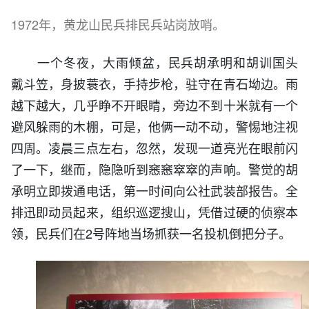
1972年，黄龙山民兵排民兵站岗放哨。
一个冬夜，大雨倾盆，民兵胡承明和胡训国头
戴斗笠，身披蓑衣，手持步枪，驻守在青石坳边。雨
越下越大，几乎睁不开眼睛，旁边不到十米就有一个
避风躲雨的木棚，可是，他俩一动不动，警惕地注视
四周。凌晨三点左右，忽然，发现一道亮光在眼前闪
了一下，继而，隐隐听到窸窸窣窣的声响。警觉的胡
承明立即拨通电话，第一时间向公社武装部报告。全
排迅即动员起来，组织巡逻搜山，凭借过硬的侦察本
领，民兵们在2号阵地当场抓获一名投机倒把分子。