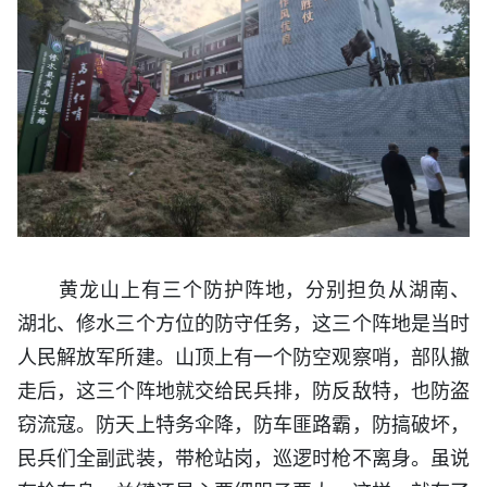
黄龙山上有三个防护阵地，分别担负从湖南、
湖北、修水三个方位的防守任务，这三个阵地是当时
人民解放军所建。山顶上有一个防空观察哨，部队撤
走后，这三个阵地就交给民兵排，防反敌特，也防盗
窃流寇。防天上特务伞降，防车匪路霸，防搞破坏，
民兵们全副武装，带枪站岗，巡逻时枪不离身。虽说