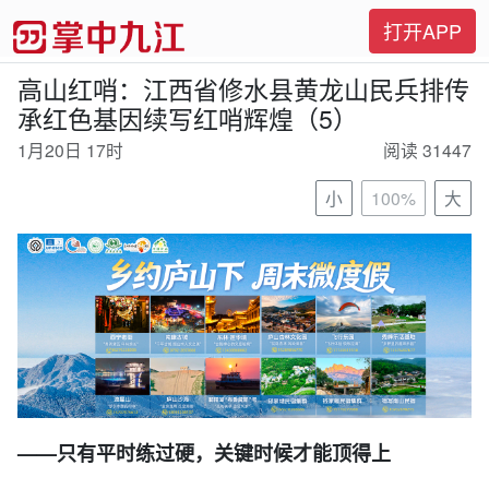
打开APP
高山红哨：江西省修水县黄龙山民兵排传
承红色基因续写红哨辉煌（5）
1月20日 17时
阅读 31447
小
100%
大
——只有平时练过硬，关键时候才能顶得上