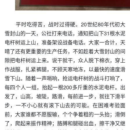
平时吃得苦，战时过得硬。20世纪80年代初大
雪封山的一天，公社打来电话，通知把山下31根水泥
电杆树运上山，准备架设战备电话。大家一合计，天
晴了还有更重要的生产任务，不如趁着大雪封山的间
隙把电杆树运上来。说干就干，众人脱下棉衣，穿上
作战服，扎紧裤腿，不顾天寒地冻，以最快的速度滑
雪下山。随着一声哨响，抢运电杆树的战斗打响了，
每四个人一组，抬起一根200多斤重的水泥电杆。出
发了，山高，坡陡，路滑，每前进一步，就往下滑半
步，一不小心就有滚下山去的可能。在困难考验面
前，大家谁都不愿服输，个个争着粗的一头抬；滑倒
了，爬起来振作精神；胳膊和腿碰出血，擦干净又继