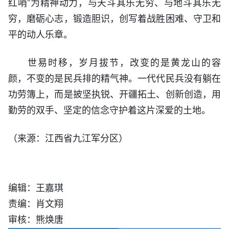
红哨”为精神动力，与天斗其乐无穷、与地斗其乐无
穷，磨砺心志，锻造胆识，创写着战胜困难、守卫和
平的动人乐章。
世易时移，岁月拔节，改变的是黄龙山的容
颜，不变的是民兵排的精气神。一代代民兵没有躺在
功劳簿上，而是披坚执锐、开疆拓土、创新创造，用
勤劳的双手、坚定的信念守护着这片深爱的土地。
来源：江西省九江军分区）
（
编辑：王嘉琪
责编：肖文翔
审核：熊焕唐