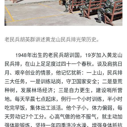
老民兵胡英群讲述黄龙山民兵排光荣历史。
1948年出生的老民兵胡训国，19岁加入黄龙山
民兵排，在山上足足度过四十一个春秋。谈及肩挑日
月、艰辛创业的情景，他记忆犹新：一上山，民兵排
三大任务，一是训练站岗，守卫国家安全；二是垦荒
种树，发展林场经济；三是自力更生，建设哨所营
地。每天早晨七点起床，例行一个小时训练，半小时
吃完早饭，集体出工派活。他个子小，体力偏弱，每
天劳动记7个工分。心高气傲的他不服气，就主动加
强体能锻炼，坚持一年四季洗冷水澡，增强身体抵抗