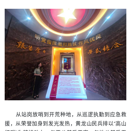
从站岗放哨到开荒种地，从巡逻执勤到应急救
援，从荣誉加身到发光发热，黄龙山民兵排以“高山