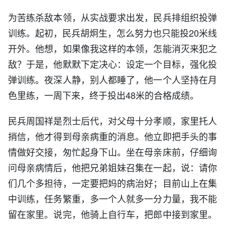
为苦练杀敌本领，从实战要求出发，民兵排组织投弹
训练。起初，民兵胡炯生，怎么努力也只能投20米线
开外。他想，如果像我这样的本领，怎能消灭来犯之
敌？于是，他默默下定决心：设定一个目标，强化投
弹训练。夜深人静，别人都睡了，他一个人坚持在月
色里练，一周下来，终于投出48米的合格成绩。
民兵周国祥是烈士后代，对父母十分孝顺，家里托人
捎信，他才得到母亲病重的消息。他立即把手头的事
情做好交接，匆忙起身下山。坐在母亲床前，仔细询
问母亲病情后，他把兄弟姐妹召集在一起，说：请你
们几个多担待，一定要把妈的病治好；目前山上在集
中训练，任务繁重，多一个人就多一分力量，我不能
留在家里。说完，他骑上自行车，把郎中接到家里。