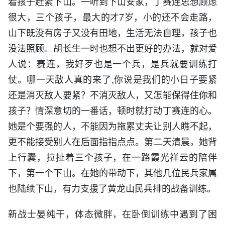
着孩子赶紧下山。一听到下山安家，丁赛连思想顾虑
很大，三个孩子，最大的才7岁，小的还不会走路，
山下既没有房子又没有田地，生活无法自理，孩子也
没法照顾。胡长生一时也想不出更好的办法，就对爱
人说：赛连，我好歹也是一个兵，是兵就要训练打
仗。哪一天敌人真的来了,你说是我们的小日子要紧
还是消灭敌人要紧？不消灭敌人，又怎能保得住你和
孩子？情深意切的一番话，顿时就打动丁赛连的心。
她是个要强的人，不能因为拖累丈夫让别人瞧不起，
更不能接受别人在后面指指点点。第二天清晨，她背
上行囊，拉扯着三个孩子，在一路霞光祥云的陪伴
下，第一个下山。在她的带动下，其他几位民兵家属
也陆续下山，有力支援了黄龙山民兵排的战备训练。
新战士晏纯干，体态微胖，在卧倒训练中遇到了困