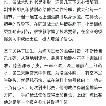
难，做战术动作老是走形，连续几天下来心情郁闷。
副排长胡贵年就耐心给他讲动作分解，教会他每一个
细节，一遍一遍在地上翻滚腾挪以身示范。在排长手
把手的教导下，在同班战士的热情鼓励下，小晏训练
更加勤奋刻苦，很快就掌握了技术要领，在全班的模
拟演习中成绩出色，极大增强了信心。
基干民兵丁国生，为练习过硬的脆姿射击，不断给自
己加码，从草地到泥地，最后干脆跪在石子上训练瞄
准，膝盖都破了皮，一声不吭，晚上睡前点上红药
水，第二天照常集中训练。为增强体魄，一有空不是
举砖头，就是托石块，或在单杠上做引体向上。功夫
不负有心人，每次射击比赛，他的成绩稳居全排第一
方阵，一手好枪法使他变得更加自信，上级训练比赛
他总是第一个报名参加并取得佳绩。