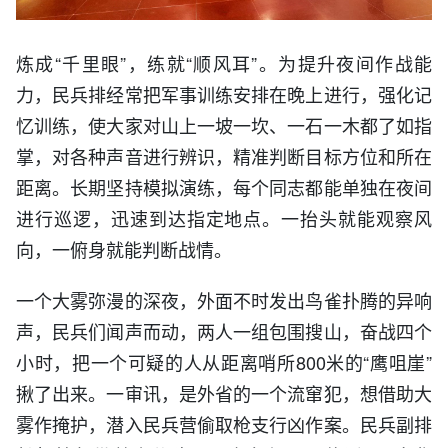
炼成“千里眼”，练就“顺风耳”。为提升夜间作战能
力，民兵排经常把军事训练安排在晚上进行，强化记
忆训练，使大家对山上一坡一坎、一石一木都了如指
掌，对各种声音进行辨识，精准判断目标方位和所在
距离。长期坚持模拟演练，每个同志都能单独在夜间
进行巡逻，迅速到达指定地点。一抬头就能观察风
向，一俯身就能判断战情。
一个大雾弥漫的深夜，外面不时发出鸟雀扑腾的异响
声，民兵们闻声而动，两人一组包围搜山，奋战四个
小时，把一个可疑的人从距离哨所800米的“鹰咀崖”
揪了出来。一审讯，是外省的一个流窜犯，想借助大
雾作掩护，潜入民兵营偷取枪支行凶作案。民兵副排