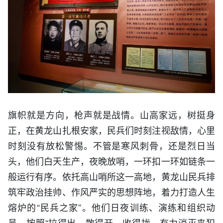
旗帜就是方向，枪声就是战情。山高家远，树挺身
正，在黄龙山扎根安家，民兵们时刻注视敌情，心里
时刻没有放松警惕。不管是寒风刺骨，还是烈日当
头，他们白天生产，夜晚放哨，一环扣一环如链条一
般运行有序。依托高山哨所这一高地，黄龙山民兵排
筑牢政治挂帅、作风严实的思想阵地，着力打造人生
熔炉的“民兵之家”。他们日夜训练、演练和组织动
员，按照“拉得出、散得开、收得拢，有力消灭来犯