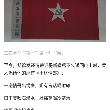
工农革命军第一军第一师军旗。
至今，胡德发还清楚记得新婚后不久返回山上时，爱
人唱给他的那首《十送情郎》：
一送情哥出绣房，姐有言话嘱咐郎
口干莫喝石渗水，肚痛莫喝冷茶汤