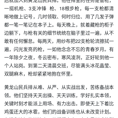
后就加入到黄龙山民兵排。他在排里的任务是管枪，
一挺机枪、3支冲锋 枪、18根步枪，每一支枪都清
晰地做上记号，几时领取、何时归位、用了几发子弹
都一笔一笔记在本子上。每天晚上，就着藏枪的柜子
边躺下，与枪有关的细节统统在脑子里过一遍，从不
敢有任何懈怠。每两天，用纱布把22支枪轮流擦拭一
遍，闪光发亮的枪，一如他念念不忘的青春岁月。有
一年除夕之夜，冬云密布，寒风凌冽，正好轮到他一
个人站岗。到第二天清晨交班，尽管满头冰花晶莹、
双腿麻木，枪却紧紧地抱在怀里。
黄龙山民兵排从难、从严、从实战出发，苦练备战本
领。他们坚持天天出操、天天训练，学好扎实本领，
关键时刻才能派上用场、有力出击。即使天上下着比
鸡蛋还大的冰雹，他们的战备训练也从未改变计划。