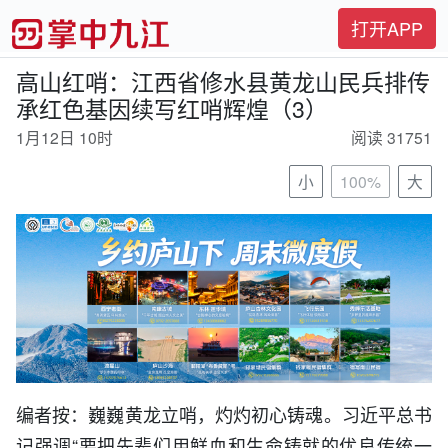
打开APP
高山红哨：江西省修水县黄龙山民兵排传
承红色基因续写红哨辉煌（3）
1月12日 10时
阅读 31751
小
100%
大
编者按：巍巍黄龙立哨，灼灼初心铸魂。习近平总书
记强调“要把先辈们用鲜血和生命铸就的优良传统一