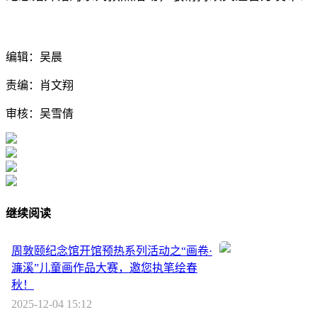
编辑：吴晨
责编：肖文翔
审核：吴雪倩
继续阅读
周敦颐纪念馆开馆预热系列活动之“画卷·
濂溪”儿童画作品大赛，邀您执笔绘春
秋！
2025-12-04 15:12