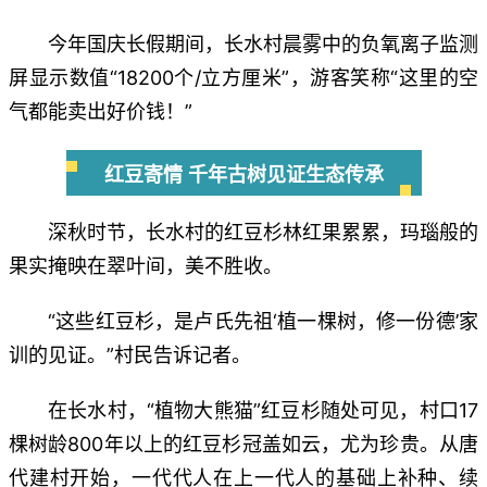
今年国庆长假期间，长水村晨雾中的负氧离子监测
屏显示数值“18200个/立方厘米”，游客笑称“这里的空
气都能卖出好价钱！”
红豆寄情 千年古树见证生态传承
深秋时节，长水村的红豆杉林红果累累，玛瑙般的
果实掩映在翠叶间，美不胜收。
“这些红豆杉，是卢氏先祖‘植一棵树，修一份德’家
训的见证。”村民告诉记者。
在长水村，“植物大熊猫”红豆杉随处可见，村口17
棵树龄800年以上的红豆杉冠盖如云，尤为珍贵。从唐
代建村开始，一代代人在上一代人的基础上补种、续