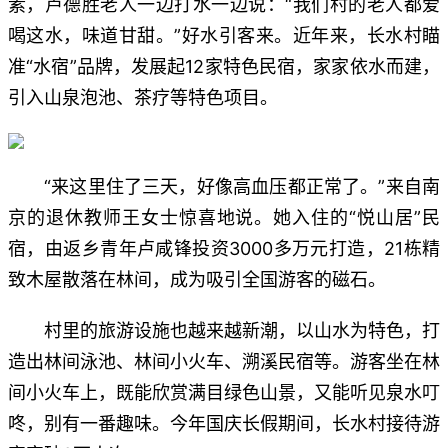
素，卢德胜老人一边打水一边说：“我们村的老人都爱
喝这水，味道甘甜。”好水引客来。近年来，长水村瞄
准“水宿”品牌，发展起12家特色民宿，家家依水而建，
引入山泉泡池、茶疗等特色项目。
“来这里住了三天，好像高血压都正常了。”来自南
京的退休教师王女士惊喜地说。她入住的“悦山居”民
宿，由返乡青年卢咸锋投资3000多万元打造，21栋精
致木屋散落在林间，成为吸引全国游客的磁石。
村里的旅游设施也越来越新潮，以山水为特色，打
造出林间泳池、林间小火车、溯溪民宿等。游客坐在林
间小火车上，既能欣赏满目绿色山景，又能听见泉水叮
咚，别有一番趣味。今年国庆长假期间，长水村接待游