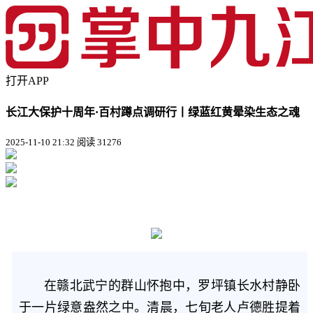
打开APP
长江大保护十周年·百村蹲点调研行丨绿蓝红黄晕染生态之魂
2025-11-10 21:32
阅读 31276
在赣北武宁的群山怀抱中，罗坪镇长水村静卧
于一片绿意盎然之中。清晨，七旬老人卢德胜提着