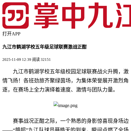
打开APP
九江市鹤湖学校五年级足球联赛激战正酣
2025-11-09 12:39
阅读 32151
九江市鹤湖学校五年级校园足球联赛战火升腾，激
情飞扬！各班劲旅齐聚绿茵场，为集体荣誉展开激烈角
逐，在赛场上全力演绎着速度、激情与团队力量。
赛事战况正酣之际，一个熟悉的身影惊喜现身场边
——“赣超”九江队球员聂皓天的到来，瞬间点燃了全场