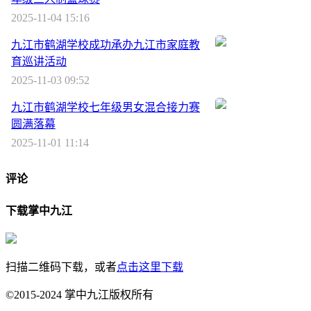
2025-11-04 15:16
九江市鹤湖学校成功承办九江市家庭教
育巡讲活动
2025-11-03 09:52
九江市鹤湖学校七年级男女混合接力赛
圆满落幕
2025-11-01 11:14
评论
下载掌中九江
扫描二维码下载，或者
点击这里下载
©2015-2024 掌中九江版权所有