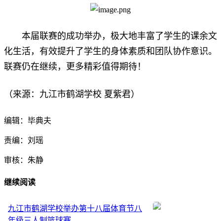
本届联赛的成功举办，极大地丰富了学生的课余文
化生活，有效提升了学生的身体素质和团队协作意识。
联赛仍在继续，更多精彩值得期待！
夏紫君
（来源：九江市鹤湖学校
）
编辑：毕典夫
责编：刘瑶
审核：朱静
继续阅读
九江市鹤湖学校举办第十八届体育节八
年级三人制篮球赛