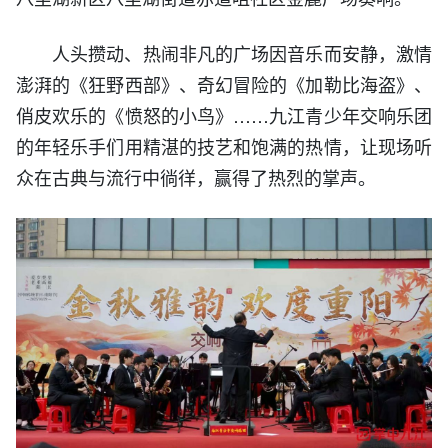
人头攒动、热闹非凡的广场因音乐而安静，激情
澎湃的《狂野西部》、奇幻冒险的《加勒比海盗》、
俏皮欢乐的《愤怒的小鸟》……九江青少年交响乐团
的年轻乐手们用精湛的技艺和饱满的热情，让现场听
众在古典与流行中徜徉，赢得了热烈的掌声。