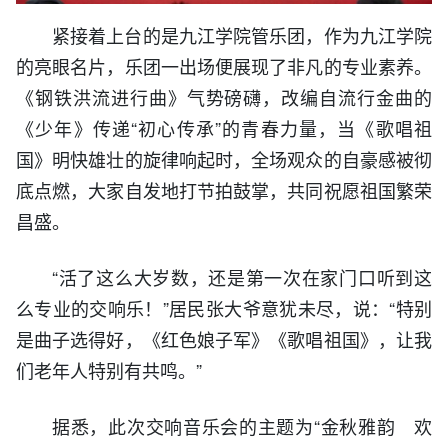
紧接着上台的是九江学院管乐团，作为九江学院
的亮眼名片，乐团一出场便展现了非凡的专业素养。
《钢铁洪流进行曲》气势磅礴，改编自流行金曲的
《少年》传递“初心传承”的青春力量，当《歌唱祖
国》明快雄壮的旋律响起时，全场观众的自豪感被彻
底点燃，大家自发地打节拍鼓掌，共同祝愿祖国繁荣
昌盛。
“活了这么大岁数，还是第一次在家门口听到这
么专业的交响乐！”居民张大爷意犹未尽，说：“特别
是曲子选得好，《红色娘子军》《歌唱祖国》，让我
们老年人特别有共鸣。”
据悉，此次交响音乐会的主题为“金秋雅韵 欢