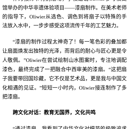
馆举办的中华非遗体验项目——漆扇制作。在美术老师
的指导下，Oliwier从选色、调色到将扇子以特殊的手
法放入水中，一步步感受这项流传千年的工艺魅力。
漆扇的制作过程太神奇了！每一笔色彩的叠加都
“
让扇面焕发出独特的光泽，而背后的耐心与匠心更是令
人敬佩。
”Oliwier在尝试绘制山水图案时，专注地调配
这把扇
漆色，最终完成了一把融合中西审美的漆扇。“
子我要带回国珍藏，它不仅是艺术品，更是我与中国文
化相遇的见证。
”短短一小时内，Oliwier接连制作了多
把漆扇。
跨文化对话：教育无国界，文化共鸣
通过漆扇，我看到了中华文化对细节的极致追求
“