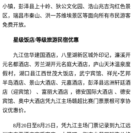
小镇，彭泽县上十岭、狄公文化园、浩山兆吉沟红色景
区，瑞昌市秦山、洪一苏维埃景区等面向所有市民游客
免费开放。
星级饭店/等级旅游民宿优惠
九江信华建国酒店，八里湖新区城外印记，濂溪开
元名都酒店、芳兰湖开元名庭大酒店，庐山天沐温泉度
假村，湖口县江西世茂大饭店，武宁宾馆、祥光•艺邦
半岛酒店、景山大酒店、元嘉酒店，彭泽县远洲轩廷酒
店（迎宾馆） 、富丽大酒店 ，德安国际大酒店 、德安
宾馆、奥中大酒店凭九江主场赣超比赛门票票根可享协
议优惠价。
8月20日至8月25日，凭九江主场门票记录到九江远