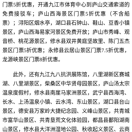
门票5折优惠，开通九江市体育中心到庐山交通索道的
免费接驳车；庐山西海景区门票5折优惠（不含船
票）；浔阳区烟水亭，湖口县石钟山、鞋山、豆香小镇
景区，庐山西海易家河景区免费开放；庐山市秀峰、观
音桥、桃花源景区，修水县双井黄庭坚故里、陈门五杰
景区门票5折优惠；永修县云居山景区门票7.5折优惠，
龙源峡景区门票8折优惠。
此外，还有九江九八抗洪展陈馆，八里湖新区赛城
湖、八里湖景区，柴桑区中华贤母园景区，庐山汤太宗
温泉度假村，修水县南崖马家洲景区，武宁县西海湾、
长水、上汤温泉小镇、云水湾、东山景区，湖口县台山
景区，德安县万家岭大捷纪念园、义峰山景区，共青城
市富华山景区、共青垦荒文化体验园，都昌县鄱阳湖南
山景区，修水县大洋洲湿地公园、秋收起义景区、云商