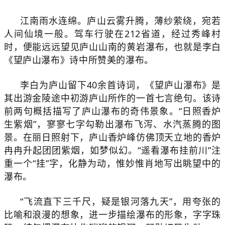
江南雨水连绵。庐山云雾升腾，薄纱萦绕，宛若
人间仙境一般。驾车行驶在212省道，经过秀峰村
时，便能远远望见庐山山南的黄岩瀑布，也就是李白
《望庐山瀑布》诗中所赞美的瀑布。
李白为庐山留下40余首诗词，《望庐山瀑布》是
其出游金陵途中初游庐山所作的一首七言绝句。该诗
前两句概括描写了庐山瀑布的奇伟景象。“日照香炉
生紫烟”，寥寥七字勾勒出瀑布飞泻、水汽蒸腾的图
景。在丽日照射下，庐山香炉峰仿佛顶天立地的香炉
冉冉升起团团紫烟，如梦似幻。“遥看瀑布挂前川”注
重一个“挂”字，化静为动，惟妙惟肖地写出眺望中的
瀑布。
“飞流直下三千尺，疑是银河落九天”，用夸张的
比喻和浪漫的想象，进一步描绘瀑布的形象，字字珠