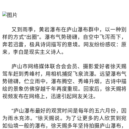
又到雨季，黄岩瀑布在庐山瀑布群中，以一种别
样的方式“出圈”。瀑布气势磅礴，自空中飞泻而下，
奔若迅雷，极具诗词描写的意境。网友纷纷感叹：原
来，李白是现实主义诗人。
庐山市网络媒体联合会会员、摄影爱好者徐天赐
驾车赶到秀峰村，用相机捕捉飞泉流瀑。远望瀑布气
势磅礴，伫立雨中，瀑布腾空、秀峰升烟，古诗中描
绘的景象仿佛穿越千年再度重现。回家后，徐天赐将
视频发布在网络上，迅速引起网友关注。
“庐山瀑布最好的观赏时间是每年的五六月份，因
为雨水充沛。”徐天赐说。为了让更多的人欣赏到宛
如仙境一般的瀑布，徐天赐多年坚持拍摄庐山瀑布，