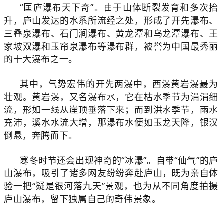
“匡庐瀑布天下奇”。由于山体断裂发育和多次抬
升，庐山发达的水系所流经之处，形成了开先瀑布、
三叠泉瀑布、石门涧瀑布、黄龙潭和乌龙潭瀑布、王
家坡双瀑和玉帘泉瀑布等瀑布群，被誉为中国最秀丽
的十大瀑布之一。
其中，气势宏伟的开先两瀑中，西瀑黄岩瀑最为
壮观。黄岩瀑，又名瀑布水，它在枯水季节为涓涓细
流，形如一线从崖顶垂落下来；而到洪水季节，雨水
充沛，溪水水流大增，那瀑布水便如玉龙天降，银汉
倒悬，奔腾而下。
寒冬时节还会出现神奇的“冰瀑”。自带“仙气”的庐
山瀑布，吸引了诸多网友纷纷奔赴庐山，既为亲自体
验一把“疑是银河落九天”景观，也为从不同角度拍摄
庐山瀑布，留下独属自己的奇伟景象。