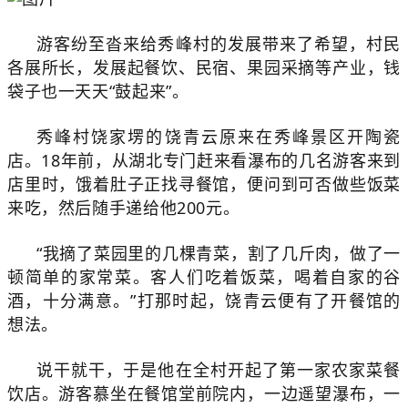
游客纷至沓来给秀峰村的发展带来了希望，村民
各展所长，发展起餐饮、民宿、果园采摘等产业，钱
袋子也一天天“鼓起来”。
秀峰村饶家塄的饶青云原来在秀峰景区开陶瓷
店。18年前，从湖北专门赶来看瀑布的几名游客来到
店里时，饿着肚子正找寻餐馆，便问到可否做些饭菜
来吃，然后随手递给他200元。
“我摘了菜园里的几棵青菜，割了几斤肉，做了一
顿简单的家常菜。客人们吃着饭菜，喝着自家的谷
酒，十分满意。”打那时起，饶青云便有了开餐馆的
想法。
说干就干，于是他在全村开起了第一家农家菜餐
饮店。游客慕坐在餐馆堂前院内，一边遥望瀑布，一