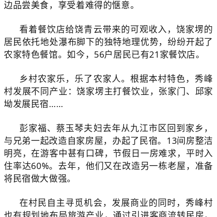
边品尝美食，享受着难得的惬意。
看着餐饮店给饶青云带来的可观收入，饶家塄的
居民依托地处瀑布脚下的独特地理优势，纷纷开起了
农家特色餐馆。如今，56户居民已有21家餐饮店。
乡村农家乐，乐了农家人。根据本村特色，秀峰
村发展不同产业：饶家塄主打餐饮业，张家门、邱家
坳发展民宿……
彭家福、蔡玉琴夫妇去年从九江市区回到家乡，
与兄弟一起改造自家房屋，办起了民宿。13间房整洁
明亮，在游客中甚有口碑，节假日一房难求，平时入
住率达60%。去年，他们又在改造另一栋老屋，准备
将民宿做大做强。
在村民自主寻觅机会，发展商业的同时，秀峰村
也有规划地布局旅游产业，通过引进客商流转民房，