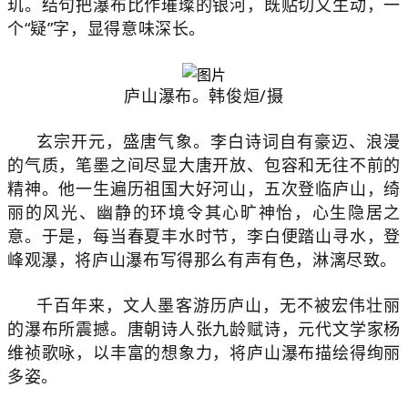
玑。结句把瀑布比作璀璨的银河，既贴切又生动，一
个“疑”字，显得意味深长。
庐山瀑布。韩俊烜/摄
玄宗开元，盛唐气象。李白诗词自有豪迈、浪漫
的气质，笔墨之间尽显大唐开放、包容和无往不前的
精神。他一生遍历祖国大好河山，五次登临庐山，绮
丽的风光、幽静的环境令其心旷神怡，心生隐居之
意。于是，每当春夏丰水时节，李白便踏山寻水，登
峰观瀑，将庐山瀑布写得那么有声有色，淋漓尽致。
千百年来，文人墨客游历庐山，无不被宏伟壮丽
的瀑布所震撼。唐朝诗人张九龄赋诗，元代文学家杨
维祯歌咏，以丰富的想象力，将庐山瀑布描绘得绚丽
多姿。