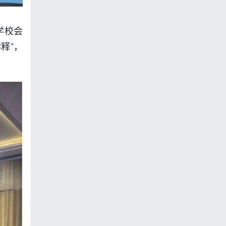
学校会
释”，