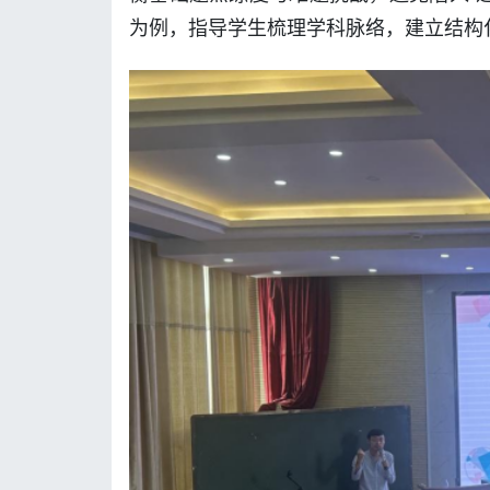
为例，指导学生梳理学科脉络，建立结构