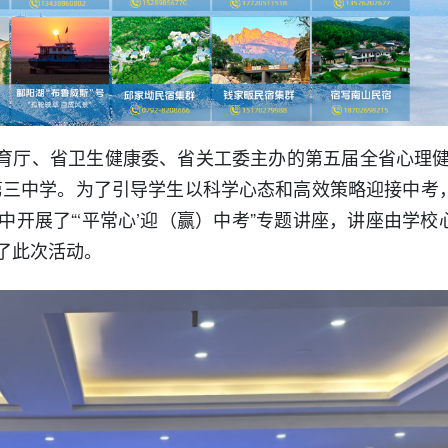
省教育厅、省卫生健康委、省关工委主办的第五届全省心理健
第三中学。为了引导学生以科学心态和高效策略迎接中考
开展了“‘平常心’迎（赢）中考”专题讲座，讲座由学校
了此次活动。