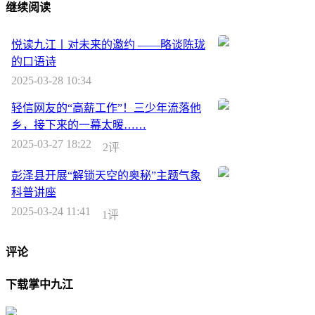
继续阅读
悦读九江丨对未来的邀约 ——略谈陈珑
的口语诗
2025-03-28 10:34
轻信网友的“高薪工作”！三少年流落他
乡，接下来的一幕太暖……
2025-03-27 18:22
2评
彭泽县开展“解锁天空的奥秘”主题气象
科普讲座
2025-03-24 11:41
1评
评论
下载掌中九江