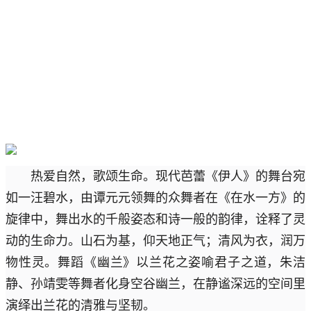
热爱自然，歌颂生命。现代芭蕾《伊人》的舞台宛
如一汪碧水，由谭元元领舞的众舞者在《在水一方》的
旋律中，舞出水的千般姿态和诗一般的韵律，诠释了灵
动的生命力。山石为基，仰天地正气；清风为衣，润万
物性灵。舞蹈《幽兰》以兰花之姿喻君子之道，朱洁
静、孙靖雯等舞者化身空谷幽兰，在静谧深远的空间里
演绎出兰花的清雅与坚韧。