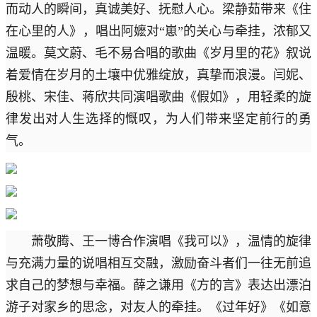
而动人的瞬间，真诚美好、抚慰人心。梁静茹带来《住
在心里的人》，唱出阿嬷对“崽”的关心与牵挂，浓郁又
温暖。莫文蔚、毛不易合唱的歌曲《岁月里的花》叙说
着爱情在岁月的土壤中优雅绽放，真挚而浪漫。闫妮、
殷桃、宋佳、蒋欣共同演唱歌曲《假如》，用轻柔的旋
律发出对人生选择的慨叹，为人们带来坚定前行的勇
气。
萧敬腾、王一博合作演唱《我可以》，温情的旋律
与充满力量的说唱相互交融，激励奋斗者们一往无前追
求自己的梦想与幸福。薛之谦用《方的言》表达出漂泊
游子对家乡的思念，对友人的牵挂。《过年好》《如意