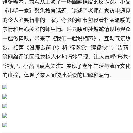
诸多骗术，为观众上演了一场幽默俏皮的反诈课。小品
《小明一家》聚焦教育话题，讲述了老师在家访中遇见
的令人啼笑皆非的一家，夸张的细节包裹着朴实温暖的
亲情和用心关爱的师生情。岳云鹏和孙越邀请现场观众
一起做捧哏，带来了《我们一起说相声》，互动气氛热
烈。相声《没那么简单》将“标题党”“键盘侠”“广告商”
等网络评论区现象拟人化地巧妙呈现，让人直呼“形象”
“深刻”。小品《点点关注》展现了老年生活与流行文化
的碰撞，体现了亲人间彼此关爱的理解和温情。