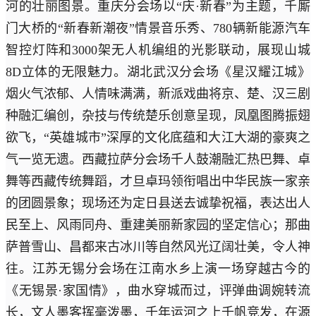
河的壮丽图景。重庆分会场以“庆·新春”为主题，千厮
门大桥的“新春新潮夜”情景音乐秀、780辆新能源汽车
智控灯阵和3000架无人机编组的光影联动，展现山城
8D立体的无限魅力。湖北武汉分会场《星汉耀江城》
烟火气浓郁、人情味满满，新派戏曲将京、楚、汉三剧
种融汇编创，杂技与传统楚乐创意呈现，凤凰图腾振翅
欲飞，“英雄城市”深厚的文化底蕴和大江大湖的豪爽之
气一览无遗。西藏拉萨分会场千人鼓潮融汇热巴舞、卓
舞等西藏传统舞蹈，才旦卓玛领衔唱出中华民族一家亲
的团圆景象；现场还为定日县送去诚挚祝福，表达出人
民至上、风雨同舟、重建美丽新家园的坚定信心；那曲
萨普雪山、昌都来古冰川等自然风光辽阔壮美，令人神
往。江苏无锡分会场在江南水乡上演一场穿越古今的
《无锡景·家国情》，曲水穿城而过，评弹曲调婉转流
长，文人墨客挥毫泼墨，千年运河之上千帆竞发，在源