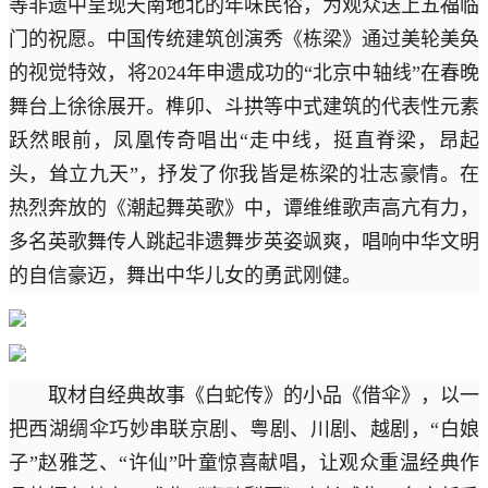
等非遗中呈现天南地北的年味民俗，为观众送上五福临
门的祝愿。中国传统建筑创演秀《栋梁》通过美轮美奂
的视觉特效，将2024年申遗成功的“北京中轴线”在春晚
舞台上徐徐展开。榫卯、斗拱等中式建筑的代表性元素
跃然眼前，凤凰传奇唱出“走中线，挺直脊梁，昂起
头，耸立九天”，抒发了你我皆是栋梁的壮志豪情。在
热烈奔放的《潮起舞英歌》中，谭维维歌声高亢有力，
多名英歌舞传人跳起非遗舞步英姿飒爽，唱响中华文明
的自信豪迈，舞出中华儿女的勇武刚健。
取材自经典故事《白蛇传》的小品《借伞》，以一
把西湖绸伞巧妙串联京剧、粤剧、川剧、越剧，“白娘
子”赵雅芝、“许仙”叶童惊喜献唱，让观众重温经典作