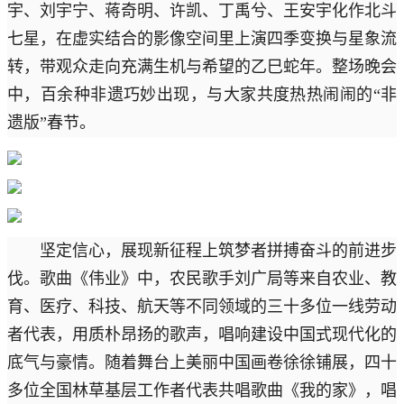
宇、刘宇宁、蒋奇明、许凯、丁禹兮、王安宇化作北斗
七星，在虚实结合的影像空间里上演四季变换与星象流
转，带观众走向充满生机与希望的乙巳蛇年。整场晚会
中，百余种非遗巧妙出现，与大家共度热热闹闹的“非
遗版”春节。
坚定信心，展现新征程上筑梦者拼搏奋斗的前进步
伐。歌曲《伟业》中，农民歌手刘广局等来自农业、教
育、医疗、科技、航天等不同领域的三十多位一线劳动
者代表，用质朴昂扬的歌声，唱响建设中国式现代化的
底气与豪情。随着舞台上美丽中国画卷徐徐铺展，四十
多位全国林草基层工作者代表共唱歌曲《我的家》，唱