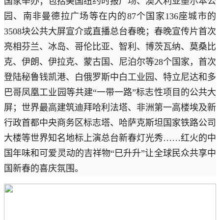
国家举办；包括美国纽约时报广场、澳大利亚墨尔本公
园、南非曼德拉广场等在内的87个国家136座城市的
3508块公共大屏宣介或直播总台春晚；春晚宣传片首次
亮相芬兰、冰岛、哥伦比亚、智利、博茨瓦纳、莫桑比
克、伊朗、伊拉克、蒙古国、尼泊尔等28个国家，首次
登陆秘鲁钱凯港、白俄罗斯中白工业园、特立尼达和多
巴哥凤凰工业园等共建“一带一路”标志性项目的公共大
屏；世界最高建筑迪拜哈利法塔、非洲第一高楼埃及新
行政首都中央商务区标志塔、哈萨克斯坦国家铁路公司
大楼等世界知名地标上演总台新春灯光秀……红火的中
国年味和可爱灵动的吉祥物“巳升升”让全球民众共享中
国新春的喜庆氛围。