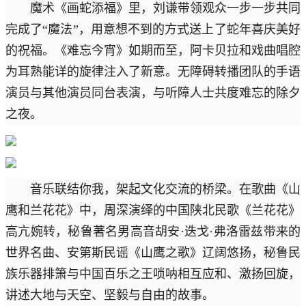
魔术《画蛇添福》里，刘谦带领观众一步一步共同
完成了“魔法”，用意想不到的方式送上了蛇年喜庆美好
的祝福。《难忘今宵》如期而至，阿卡贝拉和戏曲唱腔
为耳熟能详的旋律注入了新意。无障碍转播团队的手语
演员与其他演员同台表演，与听障人士共度难忘的除夕
之夜。
音乐联结你我，架起文化交流的桥梁。在歌曲《山
鹰和兰花花》中，周深演绎的中国陕北民歌《兰花花》
高亢婉转，秘鲁著名男高音胡安·迭戈·弗洛雷兹带来的
世界名曲、安第斯民谣《山鹰之歌》辽阔悠扬，秘鲁民
族乐器排箫与中国百乐之王唢呐相互应和、激扬回旋，
讲述大地与天空、坚毅与自由的故事。