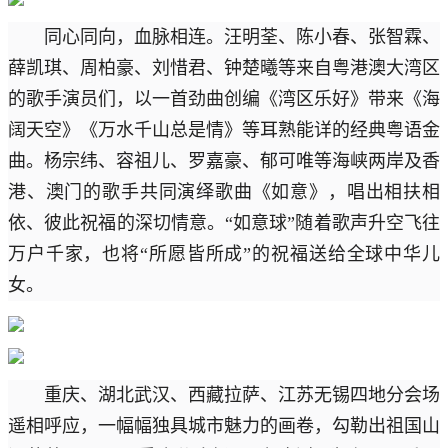
同心同向，血脉相连。汪明荃、陈小春、张智霖、
薛凯琪、周柏豪、刘惜君、钟楚曦等来自粤港澳大湾区
的歌手演员们，以一首劲曲创编《湾区乐好》带来《海
阔天空》《万水千山总是情》等耳熟能详的经典粤语金
曲。杨宗纬、容祖儿、罗嘉豪、郁可唯等海峡两岸及香
港、澳门的歌手共同演绎歌曲《如意》，唱出相扶相
依、彼此祝福的深切情意。“如意球”随着歌声升空飞往
万户千家，也将“所愿皆所成”的祝福送给全球中华儿
女。
重庆、湖北武汉、西藏拉萨、江苏无锡四地分会场
遥相呼应，一幅幅独具城市魅力的画卷，勾勒出祖国山