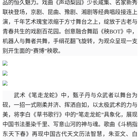
品的恒久魅力。戏曲《声动梨园》少长咸集、名家新秀
联袂登场，京剧、昆曲、豫剧、湘剧等经典唱段接连上
演，千年艺术瑰宝浓缩于方寸舞台之上，绽放于古老与
青春共生的戏剧百花园。创意融合舞蹈《秧BOT》中，
机器人与舞者共舞，手绢花翻飞旋转，为观众呈现一支
别开生面的“赛博”秧歌。
武术《笔走龙蛇》中，甄子丹与众武者以舞台为
砚，一招一式刚柔并济、挥洒自如，以太极武术的力与
美，将李白《草书歌行》中的“笔走龙蛇”具象化，展现
中国书法墨染千里、写意山河的神与魂。歌曲《斗柄指
东天下春》再现中国古代天文历法智慧，朱亚文、白