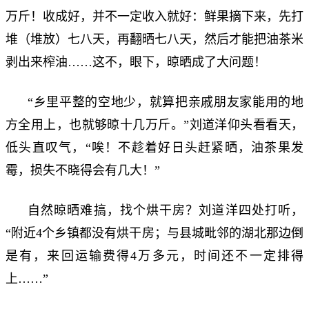
万斤！收成好，并不一定收入就好：鲜果摘下来，先打
堆（堆放）七八天，再翻晒七八天，然后才能把油茶米
剥出来榨油……这不，眼下，晾晒成了大问题！
“乡里平整的空地少，就算把亲戚朋友家能用的地
方全用上，也就够晾十几万斤。”刘道洋仰头看看天，
低头直叹气，“唉！不趁着好日头赶紧晒，油茶果发
霉，损失不晓得会有几大！”
自然晾晒难搞，找个烘干房？刘道洋四处打听，
“附近4个乡镇都没有烘干房；与县城毗邻的湖北那边倒
是有，来回运输费得4万多元，时间还不一定排得
上……”