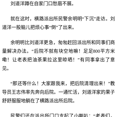
刘道洋蹲在自家门口愁眉不展。
就在这时，横路派出所民警余明明“下沉”走访。刘
道洋一股脑儿把烦心事“倒”了出来。
余明明比刘道洋更急，匆匆赶回派出所和同事们商
量解决办法。“后院不就有块空地嘛！足足800平方米
嘞！让老表把油茶果拉这里晾晒！”有同事拿出了意
见。
“那还等什么！大家跟我来，把后院清理出来！”教
导员王志伟率先奔向后院。一通忙活，刘道洋家的果子
舒舒服服地躺在了横路派出所后院。
民警们还在派出所门口支起了小喇叭：“老表们，