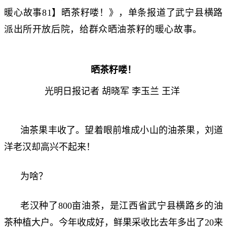
暖心故事81】晒茶籽喽！》，单条报道了武宁县横路
派出所开放后院，给群众晒油茶籽的暖心故事。
晒茶籽喽！
光明日报记者 胡晓军 李玉兰 王洋
油茶果丰收了。望着眼前堆成小山的油茶果，刘道
洋老汉却高兴不起来！
为啥？
老汉种了800亩油茶，是江西省武宁县横路乡的油
茶种植大户。今年收成好，鲜果采收比去年多出了20来