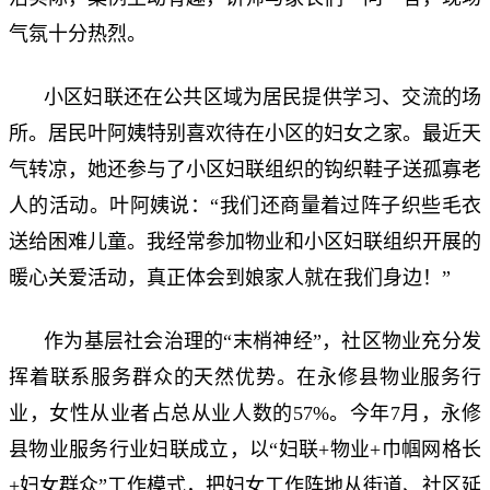
气氛十分热烈。
小区妇联还在公共区域为居民提供学习、交流的场
所。居民叶阿姨特别喜欢待在小区的妇女之家。最近天
气转凉，她还参与了小区妇联组织的钩织鞋子送孤寡老
人的活动。叶阿姨说：“我们还商量着过阵子织些毛衣
送给困难儿童。我经常参加物业和小区妇联组织开展的
暖心关爱活动，真正体会到娘家人就在我们身边！”
作为基层社会治理的“末梢神经”，社区物业充分发
挥着联系服务群众的天然优势。在永修县物业服务行
业，女性从业者占总从业人数的57%。今年7月，永修
县物业服务行业妇联成立，以“妇联+物业+巾帼网格长
+妇女群众”工作模式，把妇女工作阵地从街道、社区延