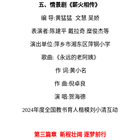
五、情景剧《薪火相传》
编 导:黄猛猛 文慧 吴娇
表演者:陈建平 戴拉奇 糜俊杰等
演出单位:萍乡市湘东区萍钢小学
歌曲:《永远的老阿姨》
作 词:黄小名
作 曲:倪卓良
演 唱:贺海德
2024年度全国教书育人楷模刘小清互动
第三篇章 新程壮阔 逐梦前行