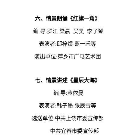
六、情景朗诵《红旗一角》
编 导:罗江 梁晨 吴昊 李子琴
表演者:邱梓煜 蓝一禾等
演出单位:萍乡市广电艺术团
七、情景讲述《星辰大海》
编 导:黄依曼
表演者:韩子墨 张辰雪等
选送单位:中共上饶市委宣传部
中共宜春市委宣传部