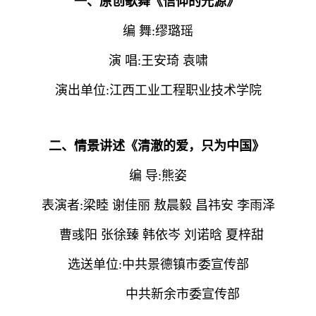
一、原创歌舞《信仰的光源》
编 舞:缪璐瑶
演 唱:王安琦 袁啸
演出单位:江西工业工程职业技术学院
二、情景讲述《清澈的爱，只为中国》
编 导:熊姿
表演者:梁睦 谢佳丽 敖晨毅 昌祎安 李雨泽
曹彧阳 张徐臻 韩依岑 刘诺晗 夏梓甜
选送单位:中共景德镇市委宣传部
中共新余市委宣传部