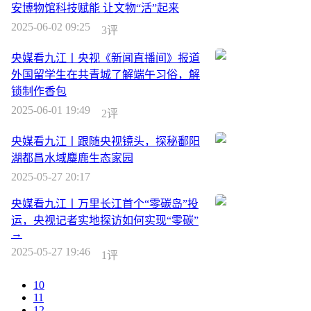
安博物馆科技赋能 让文物“活”起来
2025-06-02 09:25
3评
央媒看九江丨央视《新闻直播间》报道
外国留学生在共青城了解端午习俗，解
锁制作香包
2025-06-01 19:49
2评
央媒看九江丨跟随央视镜头，探秘鄱阳
湖都昌水域麋鹿生态家园
2025-05-27 20:17
央媒看九江丨万里长江首个“零碳岛”投
运，央视记者实地探访如何实现“零碳”
→
2025-05-27 19:46
1评
10
11
12