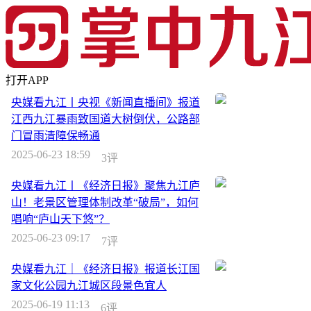
打开APP
央媒看九江丨央视《新闻直播间》报道
江西九江暴雨致国道大树倒伏，公路部
门冒雨清障保畅通
2025-06-23 18:59
3评
央媒看九江丨《经济日报》聚焦九江庐
山！老景区管理体制改革“破局”，如何
唱响“庐山天下悠”？
2025-06-23 09:17
7评
央媒看九江｜《经济日报》报道长江国
家文化公园九江城区段景色宜人
2025-06-19 11:13
6评