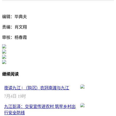
编辑：毕典夫
责编：肖文翔
审核：杨春霞
继续阅读
夜读九江 | （钩沉）衣冠南渡与九江
7月4日 19时
九江彭泽：交安宣传进农村 筑牢乡村出
行安全防线