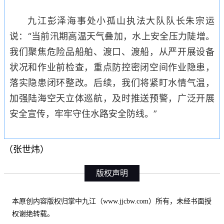
九江彭泽海事处小孤山执法大队队长朱宗运
说：“当前汛期高温天气叠加，水上安全压力陡增。
我们聚焦危险品船舶、渡口、渡船，从严开展设备
状况和作业前检查，重点防控密闭空间作业隐患，
落实隐患闭环整改。后续，我们将紧盯水情气温，
加强陆海空天立体巡航，及时推送预警，广泛开展
安全宣传，牢牢守住水路安全防线。”
（张世炜）
版权声明
本原创内容版权归掌中九江（www.jjcbw.com）所有，未经书面授
权谢绝转载。