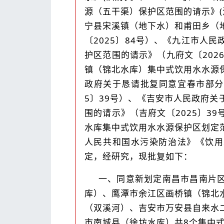
源（五干渠）保护区范围的请示》(
宁县宋溪镇（地下水）和甫田乡（
〔2025〕84号）、《九江市人
护区范围的请示》（九府文〔202
镇（锦北水库）集中式饮用水水源保
政府关于恳请批复同意宜春市部分
5〕39号）、《吉安市人民政府
围的请示》（吉府文〔2025〕3
水库集中式饮用水水源保护区划定范
人民共和国水污染防治法》《饮用水水
定，经研究，现批复如下：
一、同意新划定南昌市昌南片
库）、鹰潭市余江区画桥镇（锦北
（双溪河）、吉安市万安县自来水
市南城县（徐坊水库）共8个集中