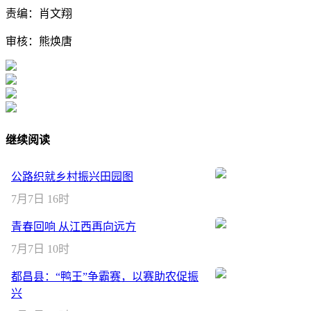
责编：肖文翔
审核：熊焕唐
继续阅读
公路织就乡村振兴田园图
7月7日 16时
青春回响 从江西再向远方
7月7日 10时
都昌县：“鸭王”争霸赛，以赛助农促振
兴