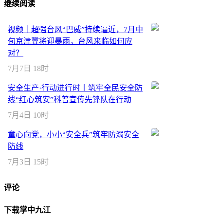
继续阅读
视频｜超强台风“巴威”持续逼近，7月中
旬京津冀将迎暴雨，台风来临如何应
对？
7月7日 18时
安全生产·行动进行时丨筑牢全民安全防
线“红心筑安”科普宣传先锋队在行动
7月4日 10时
童心向党，小小“安全兵”筑牢防溺安全
防线
7月3日 15时
评论
下载掌中九江