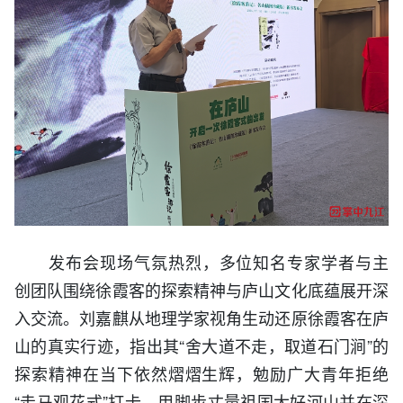
发布会现场气氛热烈，多位知名专家学者与主
创团队围绕徐霞客的探索精神与庐山文化底蕴展开深
入交流。刘嘉麒从地理学家视角生动还原徐霞客在庐
山的真实行迹，指出其“舍大道不走，取道石门涧”的
探索精神在当下依然熠熠生辉，勉励广大青年拒绝
“走马观花式”打卡，用脚步丈量祖国大好河山并在深