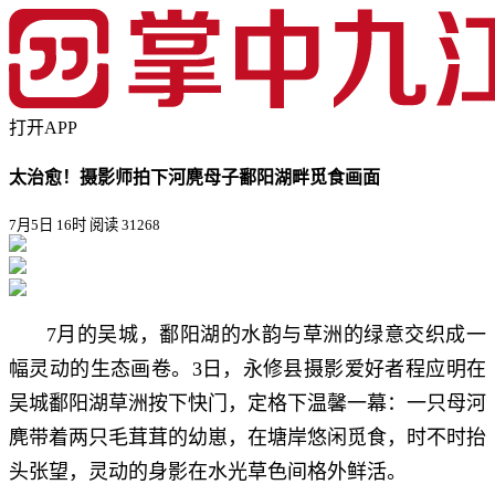
打开APP
太治愈！摄影师拍下河麂母子鄱阳湖畔觅食画面
7月5日 16时
阅读 31268
7月的吴城，鄱阳湖的水韵与草洲的绿意交织成一
幅灵动的生态画卷。3日，永修县摄影爱好者程应明在
吴城鄱阳湖草洲按下快门，定格下温馨一幕：一只母河
麂带着两只毛茸茸的幼崽，在塘岸悠闲觅食，时不时抬
头张望，灵动的身影在水光草色间格外鲜活。