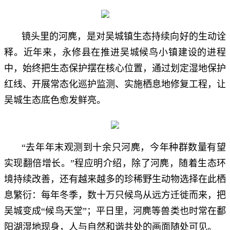
镜头里的河麂，是对吴城镇生态持续向好的生动诠
释。近年来，永修县在推进吴城候鸟小镇建设的进程
中，始终把生态保护摆在核心位置，通过划定湿地保护
红线、开展常态化巡护监测、实施栖息地修复工程，让
吴城生态底色愈发鲜亮。
“去年年末观测到十余只河麂，今年种群数量有望
实现翻倍增长。”程应明介绍，除了河麂，随着生态环
境持续改善，还有越来越多的珍稀野生动物选择在此栖
息繁衍：每年冬季，数十万只候鸟从远方迁徙而来，把
吴城变成“候鸟天堂”；平日里，河麂等兽类也时常在鄱
阳湖湿地现身，人与自然和谐共处的画面随处可见。