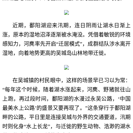
近期，鄱阳湖迎来汛期，连日阴雨让湖水日渐上
涨，原本的湿地沼泽逐渐被水淹没。凭借着敏锐的环境
感知力，河麂率先开启“迁居模式”，成群结队涉水离开
湿地，向着地势更高的吴城岛山林地带迁徙。
在吴城镇的村民眼中，这样的场景早已习以为常：
“每年这个时候，随着湖水涨起来，河麂、野猪就往山
上跑，再过段时间，鄱阳湖的水漫过永吴公路，‘中国
最美水上公路’的盛景又要再现了。”这条穿行于鄱阳湖
畔的公路，平日里是连接吴城与外界的交通要道，汛期
时则化身“水上长龙”，与迁徙的野生动物、浩渺的湖水