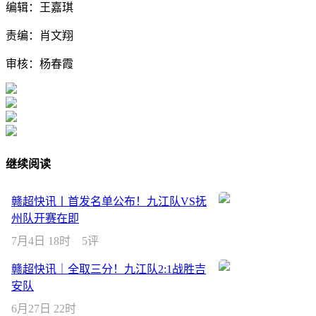
编辑：王嘉琪
责编：肖文翔
审核：杨春霞
继续阅读
赣超快讯丨首发名单公布！九江队VS抚
州队开赛在即
7月4日 18时
5评
赣超快讯｜全取三分！九江队2:1战胜吉
安队
6月27日 22时