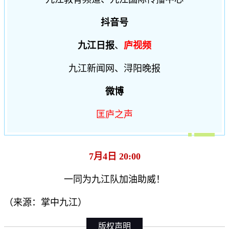
抖音号
九江日报
、
庐视频
九江新闻网、浔阳晚报
微博
匡庐之声
7月4日 20:00
一同为九江队加油助威！
（来源：掌中九江）
版权声明