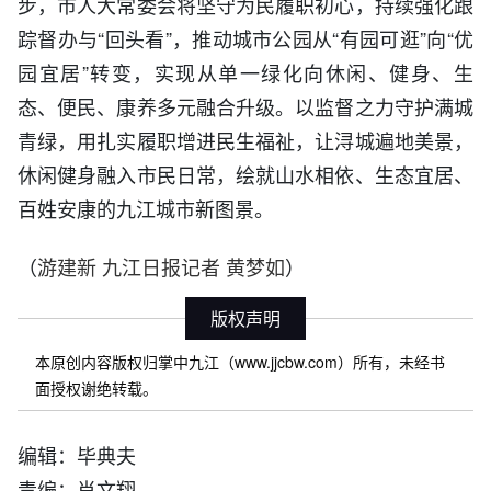
步，市人大常委会将坚守为民履职初心，持续强化跟
踪督办与“回头看”，推动城市公园从“有园可逛”向“优
园宜居”转变，实现从单一绿化向休闲、健身、生
态、便民、康养多元融合升级。以监督之力守护满城
青绿，用扎实履职增进民生福祉，让浔城遍地美景，
休闲健身融入市民日常，绘就山水相依、生态宜居、
百姓安康的九江城市新图景。
（
）
游建新 九江日报记者 黄梦如
版权声明
本原创内容版权归掌中九江（www.jjcbw.com）所有，未经书
面授权谢绝转载。
编辑：毕典夫
责编：肖文翔