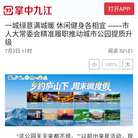
打开APP
一城绿意满城暖 休闲健身各相宜 ——市
人大常委会精准履职推动城市公园提质升
级
7月3日 11时
阅读 32121
小
100%
大
“这公园天天来都不烦。”“以前出来是活动，现