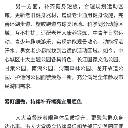
另一方面，补齐健身短板，合理规划运动区
域，更新老旧健身器材，增设老少通用健身设施，完
善环湖步道、塑胶跑道与球类场地。科学划分动静区
域，互不打扰，适配老年人康养锻炼、中青年日常运
动、青少年趣味游乐，实现静能观景散心，动能挥洒
汗水，男女老少都能找到合适的活动区域。如今，中
心城区十大主题公园各具特色，长江国家文化公园、
甘棠公园、南湖公园、浔南森林公园、龙开故道公
园、护池河公园面貌焕然一新，充分满足全年龄段市
民游园需求。
紧盯细微，持续补齐擦亮宜居底色
人大监督既着眼整体品质提升，更聚焦群众身
边小事。市人大常委会持续督促相关部门完善园区便