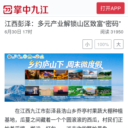
打开APP
江西彭泽：多元产业解锁山区致富“密码”
6月30日 17时
阅读 31950
小
100%
大
在江西九江市彭泽县‌浩山乡乔亭村果蔬大棚种植
基地，瓜蔓之间藏着一个个圆滚滚的西瓜，村民们正