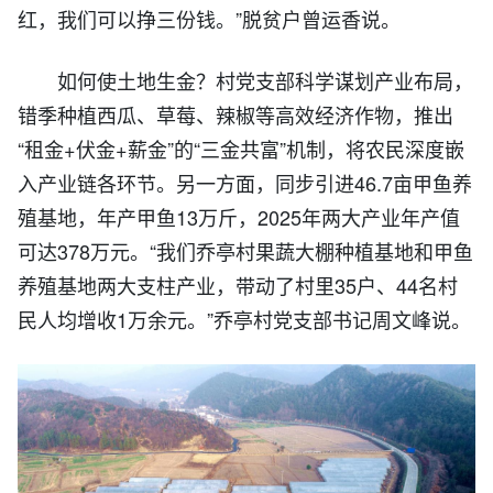
红，我们可以挣三份钱。”脱贫户曾运香说。
如何使土地生金？村党支部科学谋划产业布局，
错季种植西瓜、草莓、辣椒等高效经济作物，推出
“租金+
伏
金+薪金”的“三金共富”机制，将农民深度嵌
入产业链各环节。另一方面，同步引进46.7亩甲鱼养
殖基地，年产甲鱼13万斤，2025年两大产业年产值
可达378万元。“我们乔亭村果蔬大棚种植基地和甲鱼
养殖基地两大支柱产业，带动了村里35户、44名村
民人均增收1万余元。”乔亭村党支部书记周文峰说。