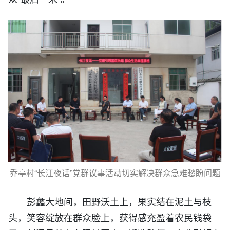
乔亭村“长江夜话”党群议事活动切实解决群众急难愁盼问题
彭蠡大地间，田野沃土上，果实结在泥土与枝
头，笑容绽放在群众脸上，获得感充盈着农民钱袋