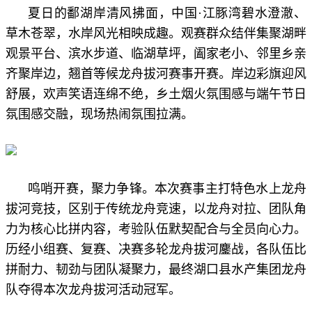
夏日的鄱湖岸清风拂面，中国·江豚湾碧水澄澈、
草木苍翠，水岸风光相映成趣。观赛群众结伴集聚湖畔
观景平台、滨水步道、临湖草坪，阖家老小、邻里乡亲
齐聚岸边，翘首等候龙舟拔河赛事开赛。岸边彩旗迎风
舒展，欢声笑语连绵不绝，乡土烟火氛围感与端午节日
氛围感交融，现场热闹氛围拉满。
鸣哨开赛，聚力争锋。本次赛事主打特色水上龙舟
拔河竞技，区别于传统龙舟竞速，以龙舟对拉、团队角
力为核心比拼内容，考验队伍默契配合与全员向心力。
历经小组赛、复赛、决赛多轮龙舟拔河鏖战，各队伍比
拼耐力、韧劲与团队凝聚力，最终湖口县水产集团龙舟
队夺得本次龙舟拔河活动冠军。