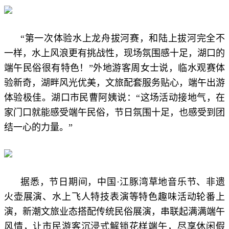
“第一次体验水上龙舟拔河赛，和陆上拔河完全不
一样，水上风浪更有挑战性，现场氛围感十足，湖口的
端午民俗很有特色！”外地游客周女士说，临水观赛体
验新奇，湖畔风光优美，文旅配套服务贴心，端午出游
体验极佳。湖口市民曹阿姨说：“这场活动接地气，在
家门口就能感受端午民俗，节日氛围十足，也感受到团
结一心的力量。”
据悉，节日期间，中国·江豚湾草地音乐节、非遗
火壶展演、水上飞人特技表演等特色趣味活动轮番上
演，新潮文旅业态搭配传统民俗展演，串联起满满端午
风情，让市民游客沉浸式解锁花样端午，尽享休闲假