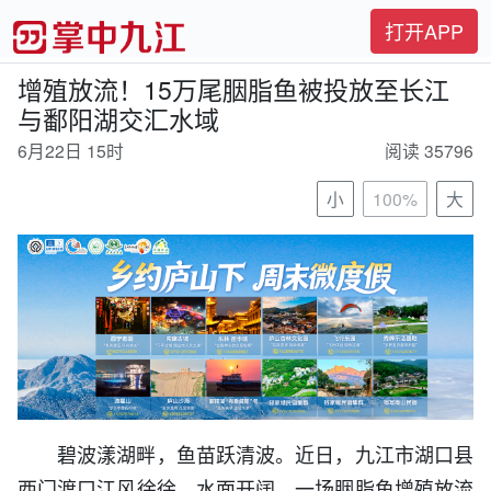
打开APP
增殖放流！15万尾胭脂鱼被投放至长江
与鄱阳湖交汇水域
6月22日 15时
阅读 35796
小
100%
大
碧波漾湖畔，鱼苗跃清波。近日，九江市湖口县
西门渡口江风徐徐、水面开阔，一场胭脂鱼增殖放流