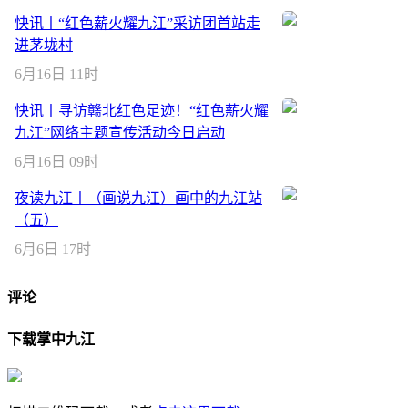
快讯丨“红色薪火耀九江”采访团首站走
进茅垅村
6月16日 11时
快讯丨寻访赣北红色足迹！“红色薪火耀
九江”网络主题宣传活动今日启动
6月16日 09时
夜读九江丨（画说九江）画中的九江站
（五）
6月6日 17时
评论
下载掌中九江