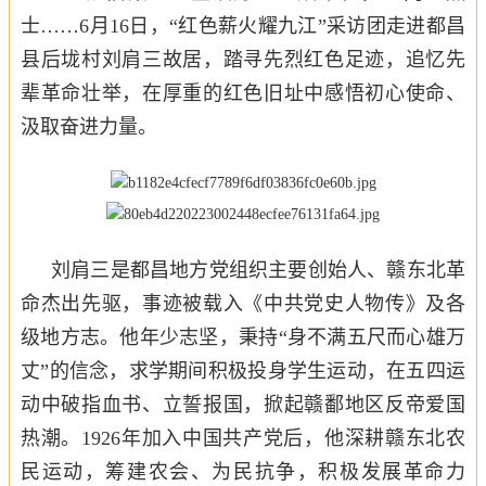
士……6月16日，“红色薪火耀九江”采访团走进都昌
县后垅村刘肩三故居，踏寻先烈红色足迹，追忆先
辈革命壮举，在厚重的红色旧址中感悟初心使命、
汲取奋进力量。
刘肩三是都昌地方党组织主要创始人、赣东北革
命杰出先驱，事迹被载入《中共党史人物传》及各
级地方志。他年少志坚，秉持“身不满五尺而心雄万
丈”的信念，求学期间积极投身学生运动，在五四运
动中破指血书、立誓报国，掀起赣鄱地区反帝爱国
热潮。1926年加入中国共产党后，他深耕赣东北农
民运动，筹建农会、为民抗争，积极发展革命力