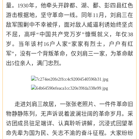
量。1930年，他牵头开辟都、湖、鄱、彭四县红色
游击根据地，坚守革命一线。同年11月，刘肩三在
敌军围剿中不幸被俘，面对敌人威逼利诱始终坚贞
不屈，高呼“中国共产党万岁”慷慨就义，年仅38
岁。当年该村16户人家“家家有烈士，户户有红
军”，没有一个背叛革命，仅刘肩三一家，为革命献
出5位亲人，满门忠烈。
走进刘肩三故居，一张张老照片、一件件革命旧
物静静陈列，无声诉说着波澜壮阔的革命岁月。采
访团成员驻足端详、认真聆听讲解，沉浸式回望革
命先辈为国为民、矢志不渝的奋斗征程。大家纷纷