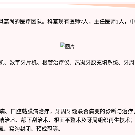
风高尚的医疗团队。科室现有医师
7人，主任医师1人，
中
植机、数字牙片机、根管治疗仪、热凝牙胶充填系统、牙
病、
口腔黏膜病
治疗，牙周牙髓联合病变的诊断与治疗
洁治术、龈下刮治术、根面平整术及牙周组织再生技术
氟、窝沟封闭、预成冠等。