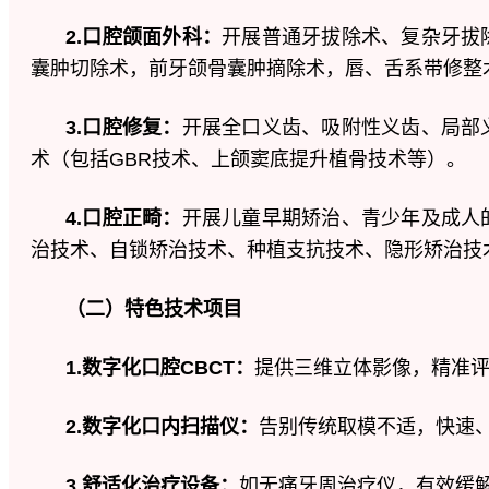
2.
口腔颌面外科：
开展普通牙拔除术、复杂牙拔
囊肿切除术，前牙颌骨囊肿摘除术，唇、舌系带修整
3.
口腔修复：
开展全口义齿、吸附性义齿、局部
术（包括GBR技术、上颌窦底提升植骨技术等）。
4.
口腔正畸：
开展儿童早期矫治、青少年及成人
治技术、自锁矫治技术、种植支抗技术、隐形矫治技
（二）特色技术项目
1.数字化口腔CBCT：
提供三维立体影像，精准
2.数字化口内扫描仪：
告别传统取模不适，快速
3
.舒适化治疗设备：
如无痛牙周治疗仪，有效缓