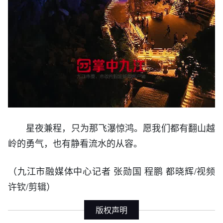
星夜兼程，只为那飞瀑惊鸿。
愿我们都有翻山越
岭的勇气，也有静看流
水的从容。
（九江市融媒体中心记者 张勋国 程鹏 都晓辉/视频
许钦/剪辑）
版权声明