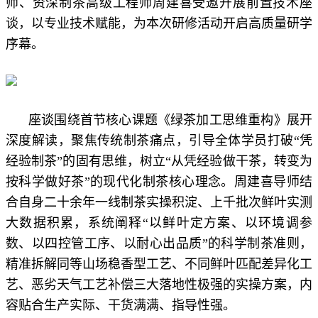
师、资深制茶高级工程师周建喜受邀开展前置技术座
谈，以专业技术赋能，为本次研修活动开启高质量研学
序幕。
座谈围绕首节核心课题《绿茶加工思维重构》展开
深度解读，聚焦传统制茶痛点，引导全体学员打破“凭
经验制茶”的固有思维，树立“从凭经验做干茶，转变为
按科学做好茶”的现代化制茶核心理念。周建喜导师结
合自身二十余年一线制茶实操积淀、上千批次鲜叶实测
大数据积累，系统阐释“以鲜叶定方案、以环境调参
数、以四控管工序、以耐心出品质”的科学制茶准则，
精准拆解同等山场稳香型工艺、不同鲜叶匹配差异化工
艺、恶劣天气工艺补偿三大落地性极强的实操方案，内
容贴合生产实际、干货满满、指导性强。