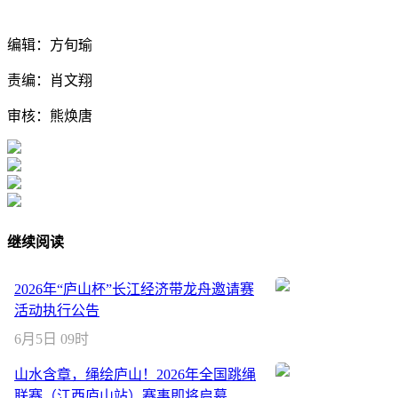
编辑：方旬瑜
责编：肖文翔
审核：熊焕唐
继续阅读
2026年“庐山杯”长江经济带龙舟邀请赛
活动执行公告
6月5日 09时
山水含章，绳绘庐山！2026年全国跳绳
联赛（江西庐山站）赛事即将启幕