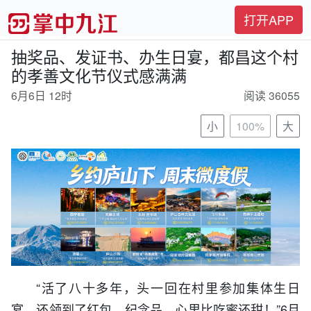
打开APP
抽奖品、发证书、办生日宴，都昌这个村
的孝善文化节仪式感满满
6月6日 12时
阅读 36055
小
100%
大
“活了八十多年，头一回在村里参加集体生日
宴，还领到了红包、纪念品，心里比吃蜜还甜！”6月