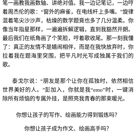
笔一画教我画数轴、讲绝对值。我一边记笔记，一边哼
着周杰伦的歌：“窗外的麻雀，在电线杆上多嘴。”旋律
混着笔尖沙沙声，枯燥的数学题竟也多了几分温柔。你
像当年指星那样，一遍遍拆解逻辑，直到我豁然开朗。
最后我们在纸角画了个笑脸，哼着歌收尾。那一刻我懂
了：真正的友情不是嬉闹相伴，而是在我快放弃时，你
拉着我在题海里突围，把平凡时光写成独属于我们的
歌。
泰戈尔说：“朋友是那个让你在孤独时，依然相信
世界美好的人。”彭加入，你就是我“emo”时，一键消
除所有烦恼的专属外挂，是照亮我青春的那束暖光。
你想让孩子的写作、绘画能力得到锻炼吗？
你想让孩子成为作文、绘画高手吗？