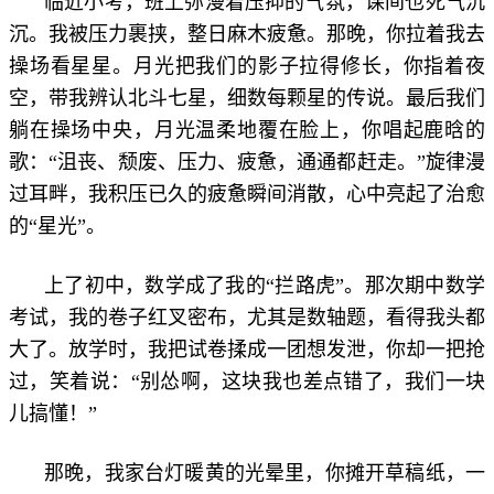
临近小考，班上弥漫着压抑的气氛，课间也死气沉
沉。我被压力裹挟，整日麻木疲惫。那晚，你拉着我去
操场看星星。月光把我们的影子拉得修长，你指着夜
空，带我辨认北斗七星，细数每颗星的传说。最后我们
躺在操场中央，月光温柔地覆在脸上，你唱起鹿晗的
歌：“沮丧、颓废、压力、疲惫，通通都赶走。”旋律漫
过耳畔，我积压已久的疲惫瞬间消散，心中亮起了治愈
的“星光”。
上了初中，数学成了我的“拦路虎”。那次期中数学
考试，我的卷子红叉密布，尤其是数轴题，看得我头都
大了。放学时，我把试卷揉成一团想发泄，你却一把抢
过，笑着说：“别怂啊，这块我也差点错了，我们一块
儿搞懂！”
那晚，我家台灯暖黄的光晕里，你摊开草稿纸，一