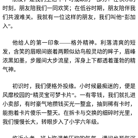
时刻，朋友陪我们一同欢笑；在低谷时期，朋友陪伴我
们共渡难关。我就有一位这样的朋友，我们叫他“彭加
入”。
他给人的第一印象——格外精神。利落清爽的短
发，含笑的眉眼间嵌着两颗似幼鸟般灵动的眸子，眉峰
浓黑如墨，步履间大步流星，浑身上下都透着蓬勃的精
气神。
初识时，我们便格外投缘。小时候最痴迷的，便是
风靡校园的“精灵宝可梦卡片”。一有零钱，我们就扎进
小卖部，有时豪气地攒钱买光一整盒，抽到稀有卡时，
能抱着卡片傻乐一整天。在拆卡与交换的细碎时光里，
我们慢慢长大，转眼步入了小学六年级。