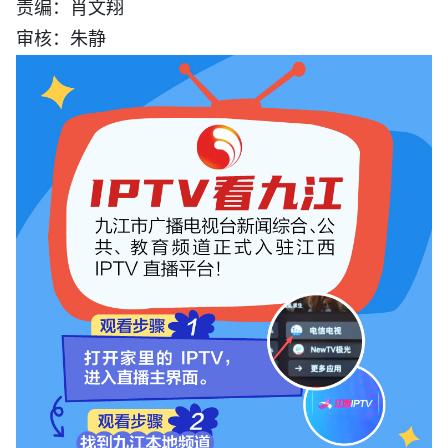
责编：肖文翔
审核：朱静