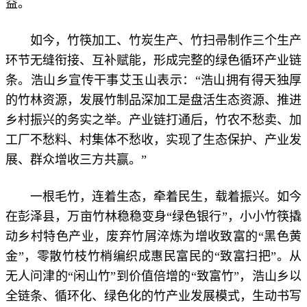
益。
如今，竹筷加工、竹炭生产、竹扫帚制作三个生产
环节无缝衔接、互补赋能，形成完整的绿色循环产业链
条。浩山乡宣传干事艾玉山表示：“浩山拥有得天独厚
的竹林资源，发展竹制品深加工是盘活生态资
源、推进
乡村振兴的务实之举。产业链打通后，竹农不愁卖、加
工厂不愁料、村集体不愁收，实现了生态保护、产业发
展、群众增收三方共赢。”
一根毛竹，连着生态，牵着民生，载着振兴。如今
在彭泽县，万亩竹林稳稳变身“绿色银行”，小小竹筷撬
动乡村特色产业，废弃竹屑淬炼为增收致富的“黑色黄
金”，零散竹枝竹梢编织成惠民富民的“致富扫把”。从
无人问津的“闲山竹”到价值倍增的“致富竹”，浩山乡以
全链条、循环化、绿色化的竹产业发展模式，生动书写