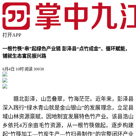
打开APP
一根竹筷“串”起绿色产业链 彭泽县“点竹成金”、循环赋能，
铺就生态富民振兴路
6月4日 10时
阅读 30938
赣北彭泽，山峦叠翠，竹海茫茫。近年来，彭泽县
深入践行“绿水青山就是金山银山”的发展理念，立足县
域山林资源禀赋，因地制宜发展特色竹产业。该县浩山
乡依托4万余亩毛竹资源，从一根竹筷做起，逐步构建
起“竹筷加工—竹炭生产—竹扫帚制作”的完整闭环产业