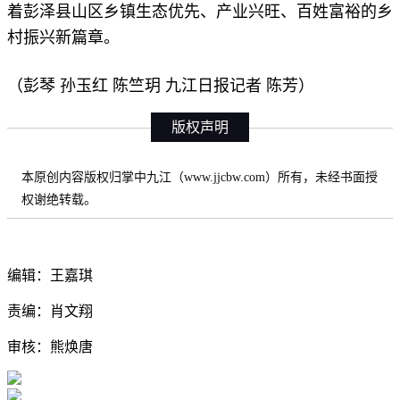
着彭泽县山区乡镇生态优先、产业兴旺、百姓富裕的乡
村振兴新篇章。
（彭琴 孙玉红 陈竺玥 九江日
报记者
陈芳）
版权声明
本原创内容版权归掌中九江（www.jjcbw.com）所有，未经书面授
权谢绝转载。
编辑：王嘉琪
责编：肖文翔
审核：熊焕唐