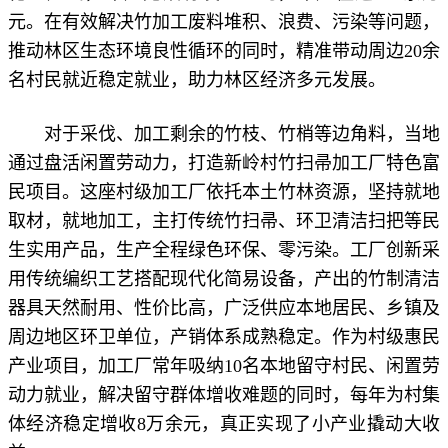
元。在有效解决竹加工废料堆积、浪费、污染等问题，
推动林区生态环境良性循环的同时，精准带动周边20余
名村民就近稳定就业，助力林区经济多元发展。
对于采伐、加工剩余的竹枝、竹梢等边角料，当地
通过盘活闲置劳动力，打造新岭村竹扫帚加工厂特色富
民项目。这座村级加工厂依托本土竹林资源，坚持就地
取材，就地加工，主打传统竹扫帚、环卫清洁扫把等民
生实用产品，生产全程绿色环保、零污染。工厂创新采
用传统编织工艺搭配现代化简易设备，产出的竹制清洁
器具天然耐用、性价比高，广泛供应本地居民、乡镇及
周边地区环卫单位，产销体系成熟稳定。作为村级惠民
产业项目，加工厂常年吸纳10名本地留守村民、闲置劳
动力就业，解决留守群体增收难题的同时，每年为村集
体经济稳定增收8万余元，真正实现了小产业撬动大收