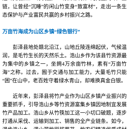
链，让曾经“沉睡”的闲山竹变身“致富材”，走出一条生
态保护与产业富民共赢的乡村振兴之路。
万亩竹海成为山区乡镇“绿色银行”
彭泽县地处赣北沿江，山地丘陵连绵起伏，气候温
润，是毛竹生长的天然乐土。浩山乡作为该县竹资源最
为集中的乡镇之一，坐拥4万余亩竹林，素有“万亩竹
海”之称。过去，囿于交通与加工能力，大量毛竹只能
“困”在山中，老百姓守着绿水青山，却难换真金白银。
近年来，彭泽县将竹产业作为山区乡镇产业振兴的
重要抓手，引导浩山乡等竹资源富集乡镇因地制宜发展
竹产品加工。浩山乡从竹筷加工这一小切口破题，逐步
打通从采伐、运输到加工、销售的全产业链条。如今，