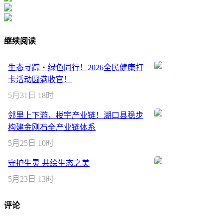
继续阅读
生态寻踪・绿色同行！2026全民健康打
卡活动圆满收官！
5月31日 18时
邻里上下游，楼宇产业链！湖口县稳步
构建金刚石全产业链体系
5月25日 10时
守护生灵 共绘生态之美
5月23日 13时
评论