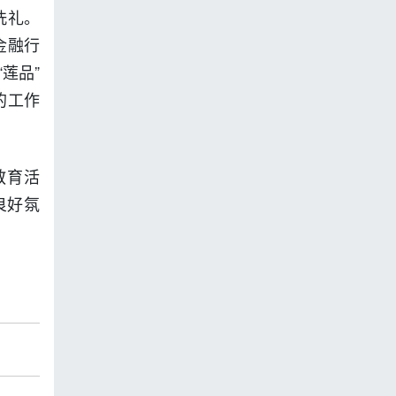
洗礼。
金融行
莲品”
的工作
教育活
良好氛