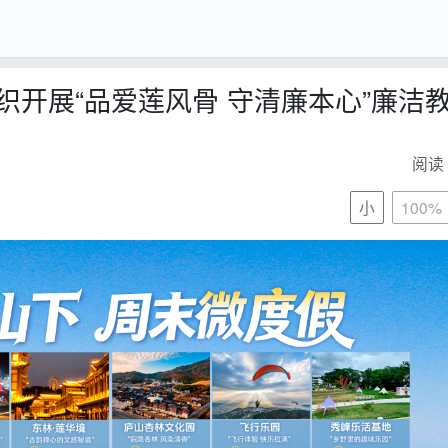
开展“品爱莲风骨 守清廉本心”廉洁
阅读 
小
100%