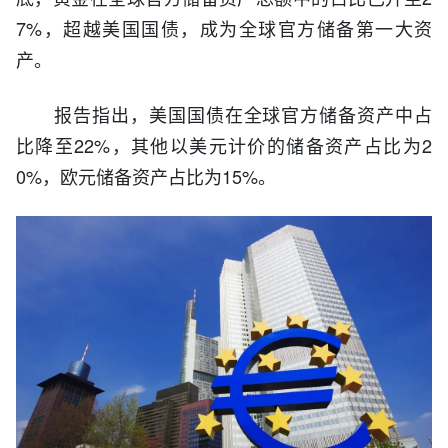
7%，超越美国国债，成为全球官方储备第一大资
产。
报告指出，美国国债在全球官方储备资产中占
比降至22%，其他以美元计价的储备资产占比为2
0%，欧元储备资产占比为15%。