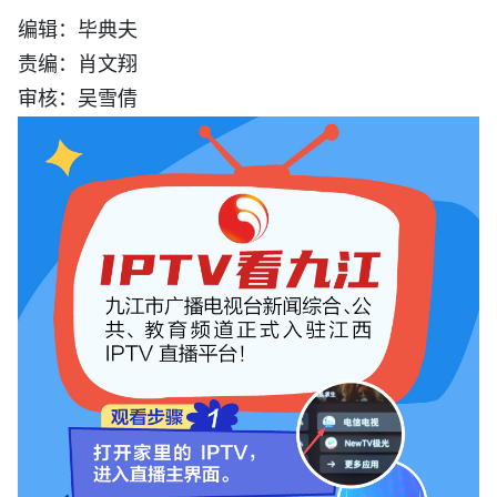
编辑：毕典夫
责编：肖文翔
审核：吴雪倩