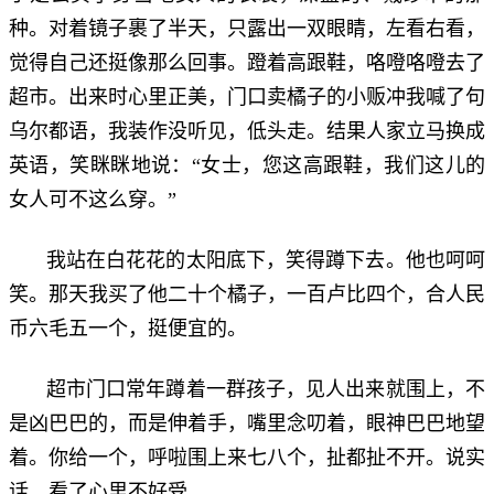
种。对着镜子裹了半天，只露出一双眼睛，左看右看，
觉得自己还挺像那么回事。蹬着高跟鞋，咯噔咯噔去了
超市。出来时心里正美，门口卖橘子的小贩冲我喊了句
乌尔都语，我装作没听见，低头走。结果人家立马换成
英语，笑眯眯地说：“女士，您这高跟鞋，我们这儿的
女人可不这么穿。”
我站在白花花的太阳底下，笑得蹲下去。他也呵呵
笑。那天我买了他二十个橘子，一百卢比四个，合人民
币六毛五一个，挺便宜的。
超市门口常年蹲着一群孩子，见人出来就围上，不
是凶巴巴的，而是伸着手，嘴里念叨着，眼神巴巴地望
着。你给一个，呼啦围上来七八个，扯都扯不开。说实
话，看了心里不好受。