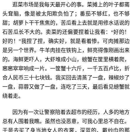
逛菜市场是我每天最开心的事。菜摊上的叶子都蔫
头耷脑，像是被太阳欺负怕了；番茄不够红，也不够
甜；胡萝卜干干焦焦的，苦瓜看上去就是用修水话说的
石苦瓜长不大的。卖菜的还偏要捏着让我看：“好的！
好的！”我捏了捏，确实好，就是看着惨。可肉摊那边
是另一个世界。牛羊肉挂在铁钩上，鲜亮得像刚画出来
的。海鲜更吓人，大虾堆成小山，螃蟹在筐里横着爬，
窸窸窣窣响成一片。一筐蟹十六斤，一千五百卢比，折
合人民币三十七块钱。我买回去清蒸了一盘，辣椒炒了
一盘，蒜蓉又做了一盘，连吃了三天，最后看见螃蟹就
绕着走。
因为有一次让警察陪着去超市的经历，人多的地方
总有人围着我瞧。虽然也没恶意，可我心里总不自在。
于是去买了身当地女人的衣裳，深蓝的、戴纱巾的那