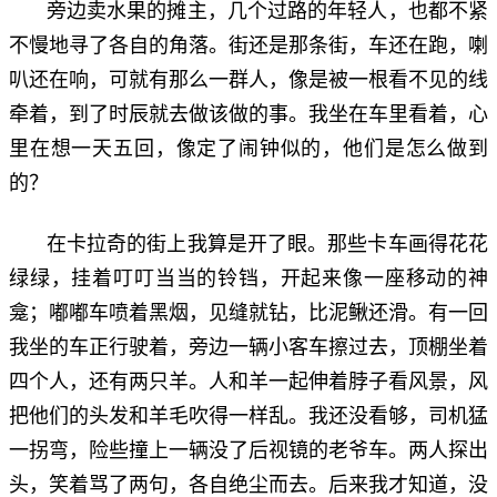
旁边卖水果的摊主，几个过路的年轻人，也都不紧
不慢地寻了各自的角落。街还是那条街，车还在跑，喇
叭还在响，可就有那么一群人，像是被一根看不见的线
牵着，到了时辰就去做该做的事。我坐在车里看着，心
里在想一天五回，像定了闹钟似的，他们是怎么做到
的？
在卡拉奇的街上我算是开了眼。那些卡车画得花花
绿绿，挂着叮叮当当的铃铛，开起来像一座移动的神
龛；嘟嘟车喷着黑烟，见缝就钻，比泥鳅还滑。有一回
我坐的车正行驶着，旁边一辆小客车擦过去，顶棚坐着
四个人，还有两只羊。人和羊一起伸着脖子看风景，风
把他们的头发和羊毛吹得一样乱。我还没看够，司机猛
一拐弯，险些撞上一辆没了后视镜的老爷车。两人探出
头，笑着骂了两句，各自绝尘而去。后来我才知道，没