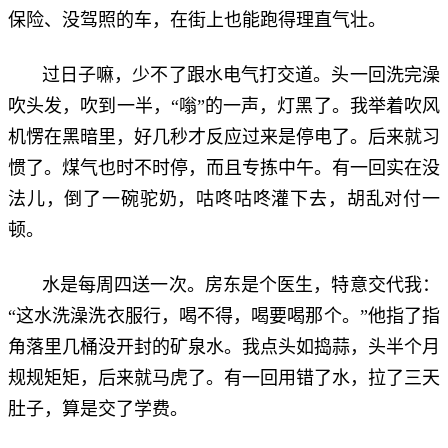
保险、没驾照的车，在街上也能跑得理直气壮。
过日子嘛，少不了跟水电气打交道。头一回洗完澡
吹头发，吹到一半，“嗡”的一声，灯黑了。我举着吹风
机愣在黑暗里，好几秒才反应过来是停电了。后来就习
惯了。煤气也时不时停，而且专拣中午。有一回实在没
法儿，倒了一碗驼奶，咕咚咕咚灌下去，胡乱对付一
顿。
水是每周四送一次。房东是个医生，特意交代我：
“这水洗澡洗衣服行，喝不得，喝要喝那个。”他指了指
角落里几桶没开封的矿泉水。我点头如捣蒜，头半个月
规规矩矩，后来就马虎了。有一回用错了水，拉了三天
肚子，算是交了学费。