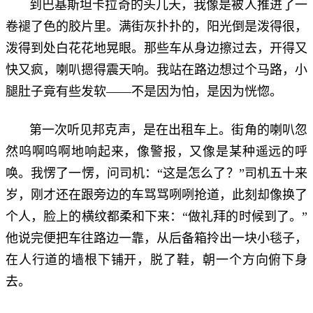
到巴基斯坦卡拉奇的头几天，我像是被人推进了一
卷褪了色的胶片里。满街灰扑扑的，阳光倒是泼得很，
泼得到处白花花地晃眼。那些车从身边擦过去，开得又
快又疯，喇叭摁得震天响。我站在路边想过个马路，小
腿肚子竟有些发软——不是因为怕，是因为恍惚。
第一次听见邦克声，是在出租车上。街角的喇叭忽
然呜啊呜啊地响起来，像警报，又像是某种遥远的呼
唤。我愣了一愣，问司机：“这是怎么了？”司机五十来
岁，刚才还在跟旁边的车骂骂咧咧抢道，此刻却像换了
个人，脸上的横纹都柔和下来：“做礼拜的时候到了。”
他说完便把车往路边一靠，从后备箱拎出一块小毯子，
在人行道的墙根下铺开，脱了鞋，朝一个方向俯下身
去。