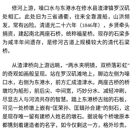
修河上游，噪口水与东港水在修水县渣津镇罗汉矶
处相汇。此处旧为三省通衢，往来全靠渡船，山洪频
发，常有凶险。清道光二十六年（1846年），乡贤牵头
捐资，建起南北两座石桥，统称福星桥。现存的石梁多
为咸丰年间遗存，是修河古道上规模较大的清代石梁
桥。
从渣津桥向上游远眺，“两水夹明镜，双桥落彩虹”
的奇观如画般呈现。站在罗汉矶滩地上，脚边左侧为噪
口水，右侧为东港水，前方汇成渣津水。两座古桥的桥
墩均为船形，前后尖、中间宽，巧妙分水、减轻冲刷，
尽显古人与河流共存的智慧。踏上东港桥古拙的石板，
可见一处桥墩上嵌有“匡荣孙、匡辑孙合建”的刻石，这
是现存唯一留有建桥人姓名的墩石。据说每个桥墩原本
都镌刻着建造者的名字，如今仅剩这一方，格外珍贵。