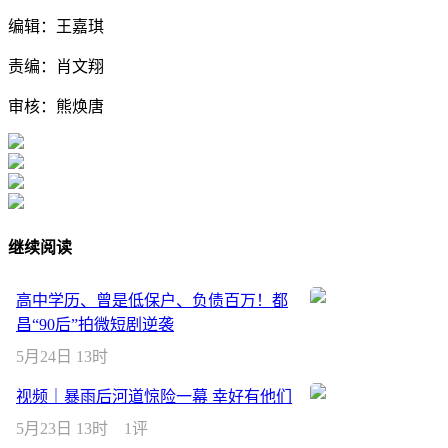
编辑：王嘉琪
责编：肖文翔
审核：熊焕唐
继续阅读
高中学历、曾是低保户、负债百万！都
昌“90后”拍微短剧逆袭
5月24日 13时
视频｜暴雨后河道惊险一幕 幸好有他们
5月23日 13时
1评