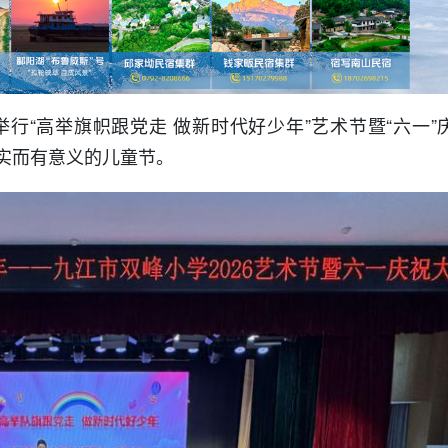
行“高举旗帜跟党走 做新时代好少年”艺术节暨“六一”
实而有意义的儿童节。