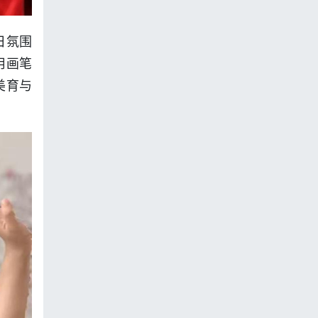
日氛围
用画笔
美育与