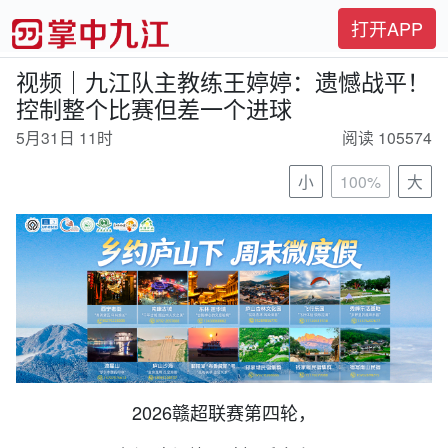
打开APP
视频｜九江队主教练王婷婷：遗憾战平！
控制整个比赛但差一个进球
5月31日 11时
阅读 105574
小
100%
大
2026赣超联赛第四轮，