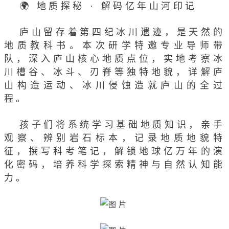
🌍 地质探秘 · 解码亿年山河印记
庐山留存着第四纪冰川遗迹，是天然的
地质教科书。本次研学特邀专业导师带
队，深入庐山核心地质点位，实地考察冰
川槽谷、冰斗、刃脊等独特地貌，详解庐
山构造运动、冰川侵蚀造就庐山的全过
程。
孩子们将系统学习基础地质知识，亲手
观察、辨别岩石标本，记录地质地貌特
征，撰写科考笔记，解锁地球亿万年的演
化密码，培养科学探索精神与自然认知能
力。