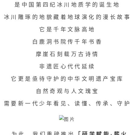
是中国第四纪冰川地质学的诞生地
冰川雕琢的地貌藏着地球演化的漫长故事
它是千年文脉高地
白鹿洞书院传千年书香
摩崖石刻载万古诗情
非遗匠心代代延续
它更是亟待守护的中华文明遗产宝库
自然奇观与人文瑰宝
需要新一代少年看见、读懂、传承、守护
为此，我们重磅推出
「研学赋能·薪火