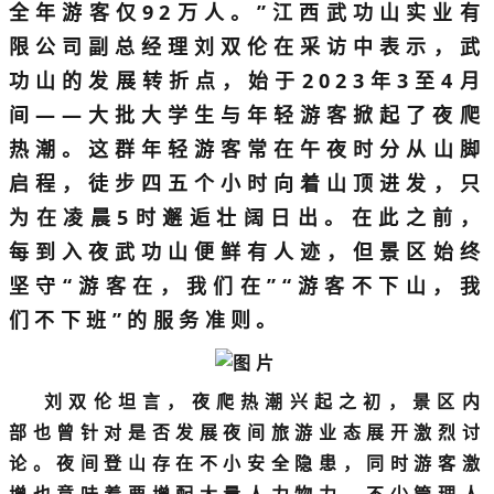
全年游客仅92万人。”江西武功山实业有
限公司副总经理刘双伦在采访中表示，武
功山的发展转折点，始于2023年3至4月
间——大批大学生与年轻游客掀起了夜爬
热潮。这群年轻游客常在午夜时分从山脚
启程，徒步四五个小时向着山顶进发，只
为在凌晨5时邂逅壮阔日出。在此之前，
每到入夜武功山便鲜有人迹，但景区始终
坚守“游客在，我们在”“游客不下山，我
们不下班”的服务准则。
刘双伦坦言，夜爬热潮兴起之初，景区内
部也曾针对是否发展夜间旅游业态展开激烈讨
论。夜间登山存在不小安全隐患，同时游客激
增也意味着要增配大量人力物力，不少管理人