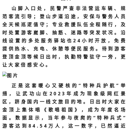
山脚入口处，民警严查非法营运车辆、规
范客流引导；登山步道沿途，安保与警务人员
全天候巡逻值守；专业救援队伍全程随行，及
时处置游客崴脚、抽筋、迷路等突发状况。沿
线设置的多处服务驿站也24小时开放，免费
提供热水、充电、休憩等便民服务。待到游客
登顶金顶等候日出时，执勤特警驻守一旁，更
让大家倍感安心。
正是这套暖心又硬核的“特种兵护航”举
措，让武功山在2023年成为现象级网红景
区，跻身国内一线文旅目的地。日出时大家在
金顶上集体唱《歌唱祖国》，成为年度名场
面。数据显示，当年参与夜爬的“特种兵式”
游客达到84.54万人，这一数字，已然逼近