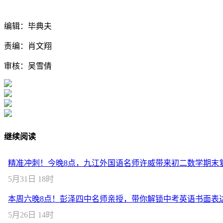
编辑：毕典夫
责编：肖文翔
审核：吴雪倩
继续阅读
精准冲刺！今晚8点，九江外国语名师许威带来初二数学期末
5月31日 18时
本周六晚8点！彭泽四中名师亲授，带你解锁中考英语书面表
5月26日 14时