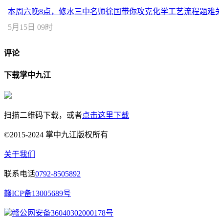
本周六晚8点，修水三中名师徐国带你攻克化学工艺流程题难
5月15日 09时
评论
下载掌中九江
扫描二维码下载，或者
点击这里下载
©2015-2024 掌中九江版权所有
关于我们
联系电话
0792-8505892
赣ICP备13005689号
赣公网安备36040302000178号