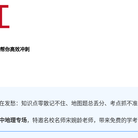
龄帮你高效冲刺
在发愁：知识点零散记不住、地图题总丢分、考点抓不准
中地理专场
，特邀名校名师宋婉龄老师，带来免费的学考