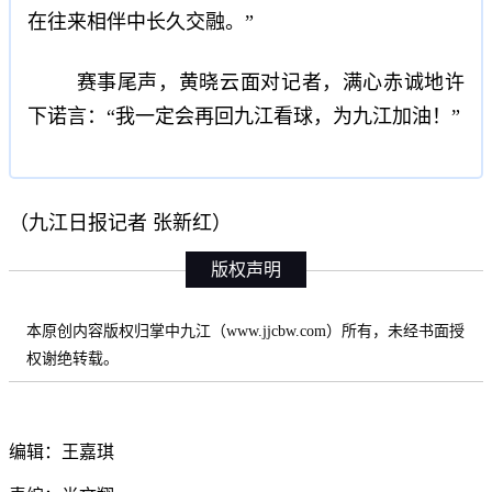
在往来相伴中长久交融。”
赛事尾声，黄晓云面对记者，满心赤诚地许
下诺言：“我一定会再回九江看球，为九江加油！”
（
九江日报记者 张新红
）
版权声明
本原创内容版权归掌中九江（www.jjcbw.com）所有，未经书面授
权谢绝转载。
编辑：王嘉琪