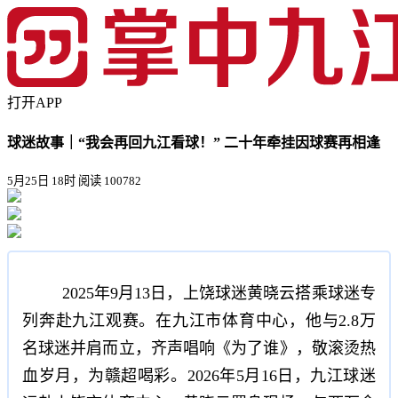
打开APP
球迷故事｜“我会再回九江看球！” 二十年牵挂因球赛再相逢
5月25日 18时
阅读 100782
2025年9月13日，上饶球迷黄晓云搭乘球迷专
列奔赴九江观赛。在九江市体育中心，他与2.8万
名球迷并肩而立，齐声唱响《为了谁》，敬滚烫热
血岁月，为赣超喝彩。2026年5月16日，九江球迷