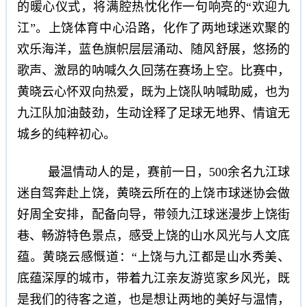
的暖心仪式，将满腔热忱化作一句响亮的“欢迎九
江”。上饶体育中心沿路，化作了两地球迷欢聚的
欢乐海洋，蓝色旗帜层层涌动、随风舒展，悠扬的
歌声、激昂的呐喊久久回荡在赛场上空。比赛中，
黄晓云心怀双向热爱，既为上饶队呐喊助威，也为
九江队加油鼓劲，生动诠释了足球无地界、情谊无
城乡的纯粹初心。
最温情动人的是，赛前一日，500余名九江球
迷自驾奔赴上饶，黄晓云所在的上饶市球迷协会做
好周全安排，配备向导，带领九江球迷漫步上饶街
巷、畅游特色景点，感受上饶的山水风光与人文底
蕴。黄晓云感慨道：“上饶与九江都是山水秀美、
底蕴深厚的城市，带着九江亲友游览家乡风光，既
是我们的待客之道，也是想让两地的美好与温情，